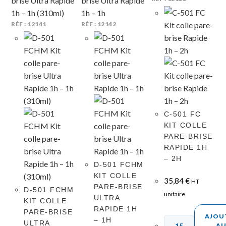
RÉF : 12141
RÉF : 12142
C-501 FC
KIT COLLE
PARE-BRISE
RAPIDE 1H
– 2H
D-501 FCHM
KIT COLLE
35,84
€
HT
PARE-BRISE
D-501 FCHM
unitaire
ULTRA
KIT COLLE
RAPIDE 1H
PARE-BRISE
AJOU
– 1H
ULTRA
A