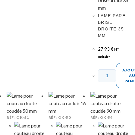
LAME PARE-
BRISE
DROITE 35
MM
27,93
€
HT
unitaire
AJOU
A
PANI
RÉF : OK-51
RÉF : OK-50
RÉF : OK-54