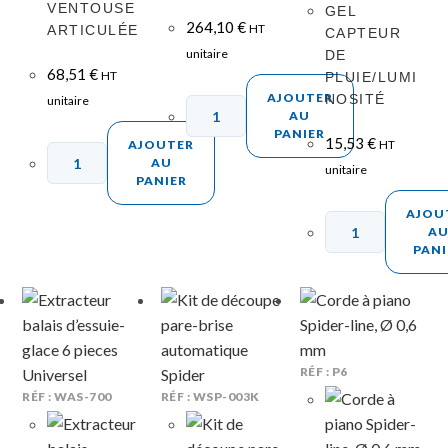
VENTOUSE
GEL
264,10
€
HT
ARTICULÉE
CAPTEUR
unitaire
DE
68,51
€
HT
PLUIE/LUMI
AJOUTER
NOSITÉ
unitaire
AU
PANIER
15,53
€
AJOUTER
HT
AU
unitaire
PANIER
AJOU
A
PANI
RÉF : P6
RÉF : WAS-700
RÉF : WSP-003K