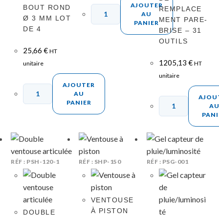
AJOUTER
BOUT ROND
REMPLACE
AU
Ø 3 MM LOT
MENT PARE-
PANIER
DE 4
BRISE – 31
OUTILS
25,66
€
HT
1205,13
€
unitaire
HT
unitaire
AJOUTER
AU
AJOU
PANIER
A
PANI
RÉF : PSH-120-1
RÉF : SHP-150
RÉF : PSG-001
VENTOUSE
À PISTON
DOUBLE