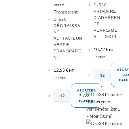
D-530
PRIMAIRE
D’ADHÉREN
D-520
CE
DÉGRAISSA
VERRE/MÉT
NT
AL – NOIR
ACTIVATEUR
VERRE –
10,72
€
HT
TRANSPARE
unitaire
NT
12,65
€
AJOU
HT
A
unitaire
PANI
AJOUTER
AU
PANIER