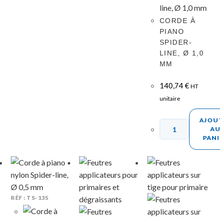
CORDE À
PIANO
SPIDER-
LINE, Ø 1,0
MM
140,74
€
HT
unitaire
AJOU
A
PANI
RÉF : TS-135