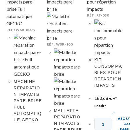
RÉF : RF-050
RÉF : WSR-800K
RÉF : WSR-100
KIT
CONSOMMA
BLES POUR
RÉPARTION
MACHINE
IMPACTS
RÉPARATIO
N IMPACTS
180,68
€
HT
PARE-BRISE
unitaire
FULL
MALLETTE
AUTOMATIQ
RÉPARATIO
AJOU
UE GECKO
N IMPACTS
A
PANI
PARE-BRISE