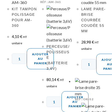
RÉF : AM-361
KIT TAMPON
LAME PARE-
POLISSAGE
BRISE
POUR AM-
COURBÉE
360
COUDÉE 55
MM
4,10
€
HT
28,98
€
HT
unitaire
PERCEUSE/
unitaire
POLISSEUS
AJOUTER
E
AU
AJOU
(BATTERIE
PANIER
A
3,6V)
PANI
80,14
€
HT
unitaire
AJOUTER
RÉF : OK-52
AU
PANIER