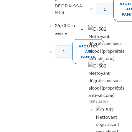
AJOU
DÉGRAISSA
A
NTS
PANI
26,73
€
HT
unitaire
AJOUTER
AU
PANIER
RÉF : 12044