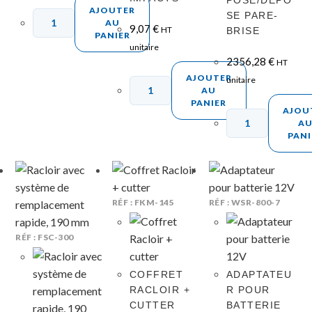
AJOUTER
SE PARE-
AU
9,07
€
HT
BRISE
PANIER
unitaire
2356,28
€
HT
AJOUTER
unitaire
AU
PANIER
AJOU
A
PANI
RÉF : FKM-145
RÉF : WSR-800-7
RÉF : FSC-300
COFFRET
ADAPTATEU
RACLOIR +
R POUR
CUTTER
BATTERIE