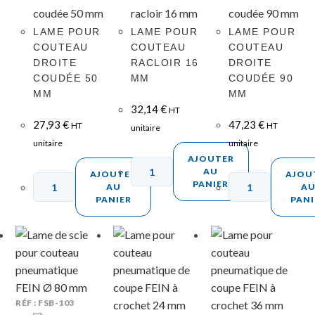
LAME POUR
LAME POUR
LAME POUR
COUTEAU
COUTEAU
COUTEAU
DROITE
RACLOIR 16
DROITE
COUDÉE 50
MM
COUDÉE 90
MM
MM
32,14
€
HT
27,93
€
47,23
€
HT
HT
unitaire
unitaire
unitaire
AJOUTER
AU
AJOUTER
AJOU
PANIER
AU
A
PANIER
PANI
RÉF : FSB-103