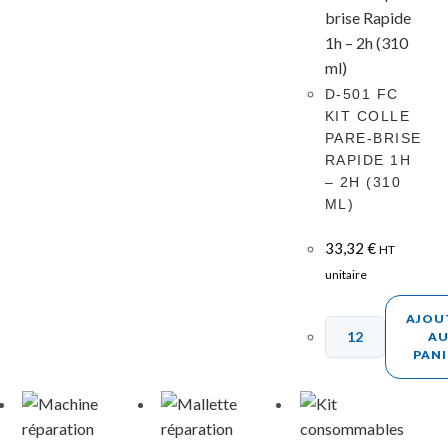
D-501 FC
KIT COLLE
PARE-BRISE
RAPIDE 1H
– 2H (310
ML)
33,32
€
HT
unitaire
AJOU
A
PANI