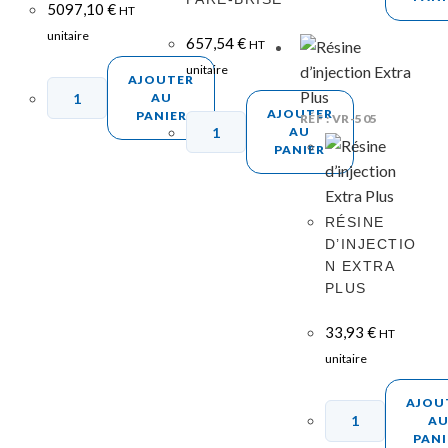
5097,10
€
HT
unitaire
657,54
€
HT
unitaire
AJOUTER
AU
AJOUTER
PANIER
RÉF : VR-505
AU
PANIER
RÉSINE
D’INJECTIO
N EXTRA
PLUS
33,93
€
HT
unitaire
AJOU
A
PANI