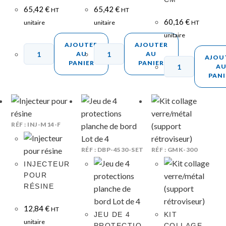
65,42
€
65,42
€
HT
HT
60,16
€
unitaire
unitaire
HT
unitaire
AJOUTER
AJOUTER
AU
AU
AJOU
PANIER
PANIER
A
PANI
RÉF : INJ-M14-F
RÉF : DBP-4530-SET
RÉF : GMK-300
INJECTEUR
POUR
RÉSINE
12,84
€
HT
JEU DE 4
KIT
unitaire
PROTECTIO
COLLAGE