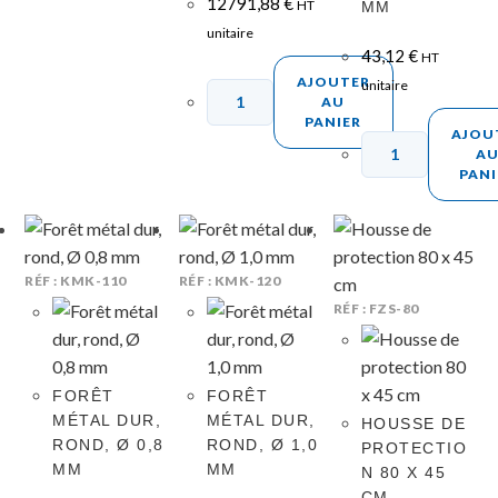
12791,88
€
HT
MM
unitaire
43,12
€
HT
AJOUTER
unitaire
AU
PANIER
AJOU
A
PANI
RÉF : KMK-110
RÉF : KMK-120
RÉF : FZS-80
FORÊT
FORÊT
MÉTAL DUR,
MÉTAL DUR,
HOUSSE DE
ROND, Ø 0,8
ROND, Ø 1,0
PROTECTIO
MM
MM
N 80 X 45
CM