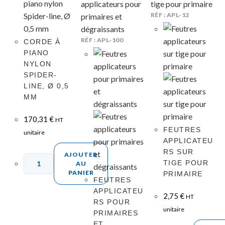
RÉF : APL-12
RÉF : APL-100
CORDE À
PIANO
NYLON
SPIDER-
LINE, Ø 0,5
MM
170,31
€
HT
FEUTRES
unitaire
APPLICATEU
RS SUR
AJOUTER
TIGE POUR
AU
PANIER
PRIMAIRE
FEUTRES
APPLICATEU
2,75
€
HT
RS POUR
unitaire
PRIMAIRES
ET