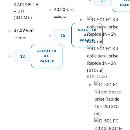
RAPIDE 1H
PANI
40,20
€
HT
– 1H
unitaire
(310ML)
37,09
€
AJOUTER
HT
AU
unitaire
PANIER
AJOUTER
AU
PANIER
RÉF : 12121