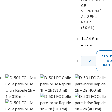
D’ADHÉREN
CE
VERRE/MÉT
AL 2EN1 –
NOIR
(30ML)
14,84
€
HT
unitaire
AJOU
A
PANI