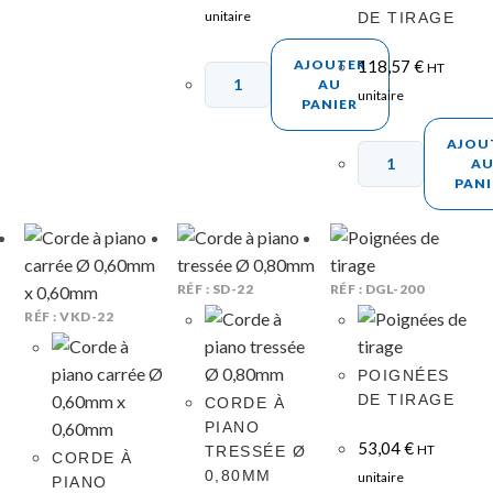
unitaire
DE TIRAGE
AJOUTER
118,57
€
HT
AU
unitaire
PANIER
AJOU
A
PANI
RÉF : SD-22
RÉF : DGL-200
RÉF : VKD-22
POIGNÉES
DE TIRAGE
CORDE À
PIANO
53,04
€
HT
TRESSÉE Ø
CORDE À
0,80MM
unitaire
PIANO