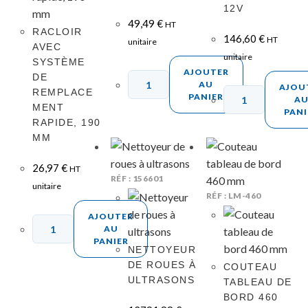
12V
49,49
€
HT
RACLOIR
146,60
€
HT
unitaire
AVEC
unitaire
SYSTÈME
AJOUTER
DE
AU
AJOU
REMPLACE
PANIER
A
MENT
PANI
RAPIDE, 190
MM
26,97
€
HT
RÉF : 156601
unitaire
RÉF : LM-460
AJOUTER
AU
PANIER
NETTOYEUR
DE ROUES À
COUTEAU
ULTRASONS
TABLEAU DE
BORD 460