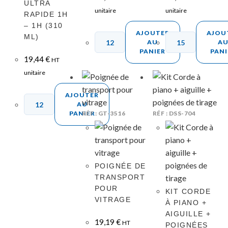
ULTRA
unitaire
unitaire
RAPIDE 1H
– 1H (310
AJOUTER
AJOU
ML)
AU
A
PANIER
PANI
19,44
€
HT
unitaire
AJOUTER
AU
RÉF : GT-3516
RÉF : DSS-704
PANIER
POIGNÉE DE
TRANSPORT
POUR
KIT CORDE
VITRAGE
À PIANO +
AIGUILLE +
19,19
€
HT
POIGNÉES