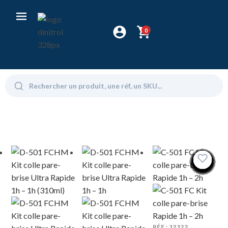
0
RÉF : 12122