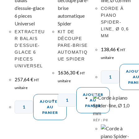
CORDE À
PIANO
SPIDER-
LINE, Ø 0,6
EXTRACTEU
KIT DE
MM
R BALAIS
DÉCOUPE
D’ESSUIE-
PARE-BRISE
138,46
€
HT
GLACE 6
AUTOMATIQ
unitaire
PIECES
UE SPIDER
UNIVERSEL
AJOU
1636,30
€
HT
A
257,64
€
HT
unitaire
PANI
unitaire
AJOUTER
AU
AJOUTER
PANIER
AU
PANIER
RÉF : P8