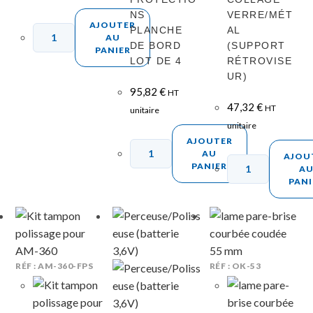
NS
VERRE/MÉT
AJOUTER
PLANCHE
AL
AU
DE BORD
(SUPPORT
PANIER
LOT DE 4
RÉTROVISE
UR)
95,82
€
HT
47,32
€
HT
unitaire
unitaire
AJOUTER
AU
AJOU
PANIER
A
PANI
RÉF : AM-360-FPS
RÉF : OK-53