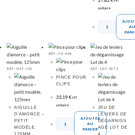
HT
unitaire
AJOU
A
PANI
RÉF : CS-696
RÉF : DST-125
RÉF : LEC-SET1
PINCE POUR
CLIPS
33,19
€
HT
unitaire
AIGUILLE
JEU DE
D’AMORCE –
LEVIERS DE
AJOUTER
PETIT
DÉGARNISS
AU
MODÈLE,
AGE LOT DE
PANIER
125MM
4