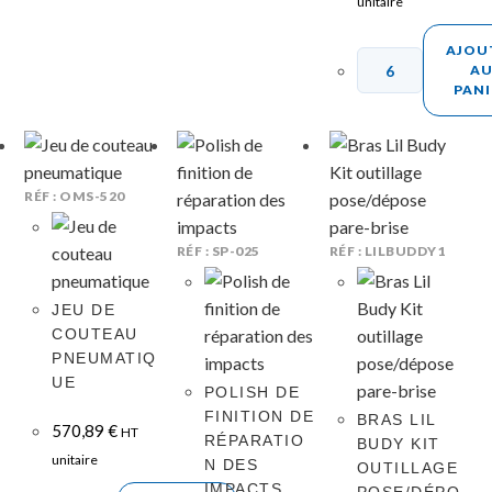
unitaire
AJOU
A
PANI
RÉF : OMS-520
RÉF : SP-025
RÉF : LILBUDDY1
JEU DE
COUTEAU
PNEUMATIQ
UE
POLISH DE
FINITION DE
BRAS LIL
570,89
€
HT
RÉPARATIO
BUDY KIT
unitaire
N DES
OUTILLAGE
IMPACTS
POSE/DÉPO