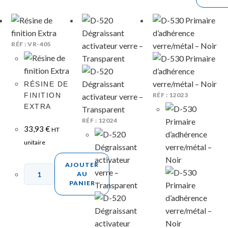
RÉF : VR-405
RÉSINE DE
FINITION
RÉF : 12023
EXTRA
RÉF : 12024
33,93
€
HT
unitaire
AJOUTER
AU
PANIER