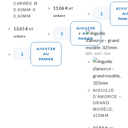
CARRÉE Ø
11,06
€
HT
AJOU
0,60MM X
A
unitaire
0,60MM
PANI
13,65
€
AJOUTER
HT
AU
unitaire
PANIER
AJOUTER
RÉF : DST-733
AU
PANIER
AIGUILLE
D’AMORCE –
GRAND
MODÈLE,
325MM
27,82
€