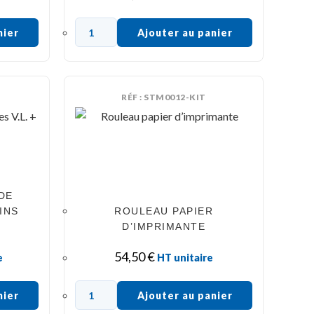
nier
Ajouter au panier
RÉF : STM0012-KIT
DE
INS
ROULEAU PAPIER
D’IMPRIMANTE
54,50
€
e
HT unitaire
nier
Ajouter au panier