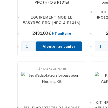
IDE
EQUIPEMENT MOBILE
HFO12
EASYREC PRO (HFO & R134A)
2431,00
€
HT unitaire
Ajouter au panier
RÉF : AEK102-N7-R5
KIT H
JEU D’ADAPTATEURS BYPASS
AEK10