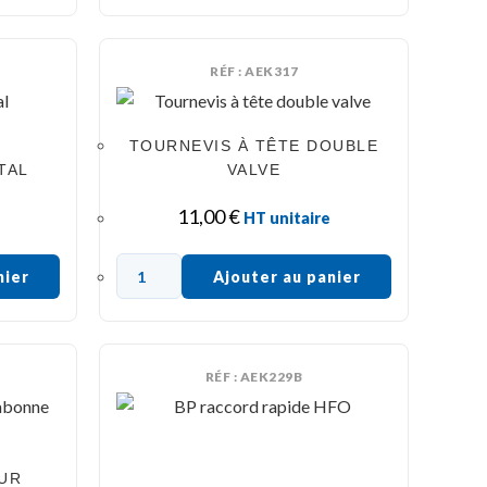
RÉF : AEK317
TOURNEVIS À TÊTE DOUBLE
TAL
VALVE
11,00
€
HT unitaire
nier
Ajouter au panier
RÉF : AEK229B
UR