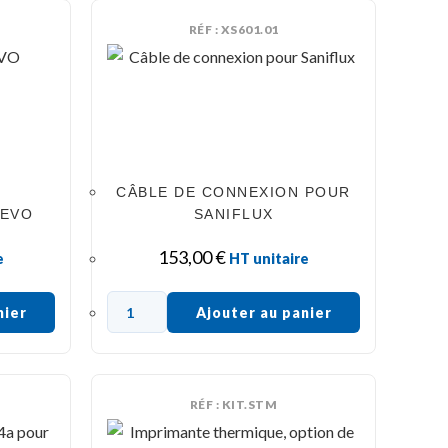
RÉF : XS601.01
CÂBLE DE CONNEXION POUR
 EVO
SANIFLUX
153,00
€
e
HT unitaire
nier
Ajouter au panier
RÉF : KIT.STM