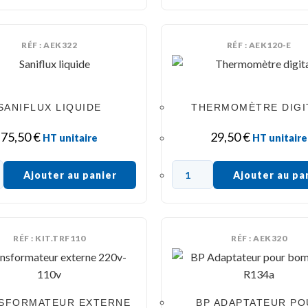
RÉF : AEK322
RÉF : AEK120-E
SANIFLUX LIQUIDE
THERMOMÈTRE DIGI
75,50
€
29,50
€
HT unitaire
HT unitaire
Ajouter au panier
Ajouter au pa
RÉF : KIT.TRF110
RÉF : AEK320
SFORMATEUR EXTERNE
BP ADAPTATEUR PO