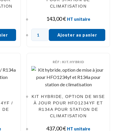
ATION
CLIMATISATION
143,00
€
HT unitaire
nier
Ajouter au panier
RÉF : KIT.HYBRID
KIT HYBRIDE, OPTION DE MISE
4YF /
À JOUR POUR HFO1234YF ET
N DE
R134A POUR STATION DE
CLIMATISATION
437,00
€
e
HT unitaire