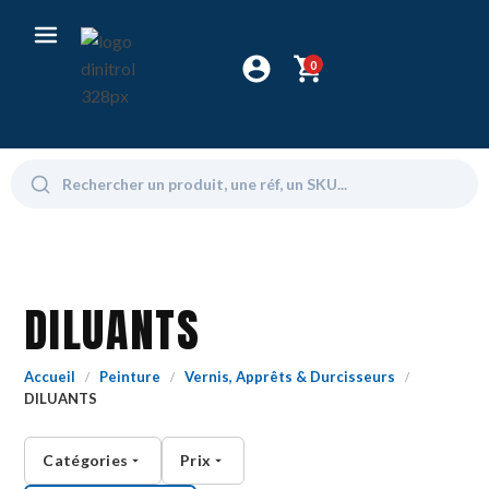
0
DILUANTS
Accueil
Peinture
Vernis, Apprêts & Durcisseurs
/
/
/
DILUANTS
Catégories
Prix