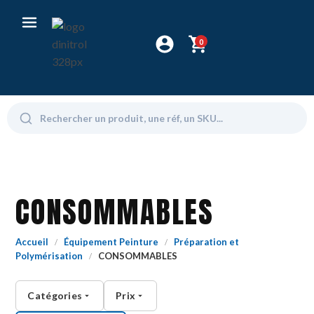
0
CONSOMMABLES
Accueil
Équipement Peinture
Préparation et
/
/
Polymérisation
CONSOMMABLES
/
Catégories
Prix