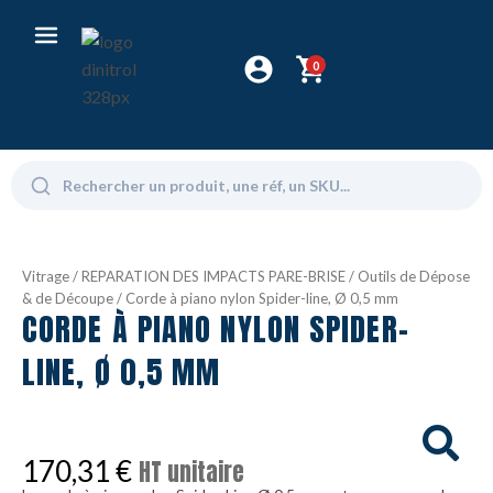
0
Vitrage
/
REPARATION DES IMPACTS PARE-BRISE
/
Outils de Dépose
& de Découpe
/ Corde à piano nylon Spider-line, Ø 0,5 mm
CORDE À PIANO NYLON SPIDER-
LINE, Ø 0,5 MM
170,31
€
HT unitaire