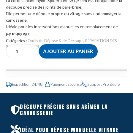
La corde à piano nylon Spider-Line Ø 0,5 mm est conçue pour la
découpe précise des joints de pare-brise.
Elle permet une dépose propre du vitrage sans endommager la
carrosserie.
Idéale pour les interventions manuelles en remplacement de
pare-brise.
UGS :
TS-135
Catégories :
Outils de Dépose & de Découpe
,
REPARATION DES
IMPACTS PARE-BRISE
,
Vitrage
AJOUTER AU PANIER
Expédition 24/48h
Paiement sécurisé
Support Pro dédié
DÉCOUPE PRÉCISE SANS ABÎMER LA
CARROSSERIE
IDÉAL POUR DÉPOSE MANUELLE VITRAGE