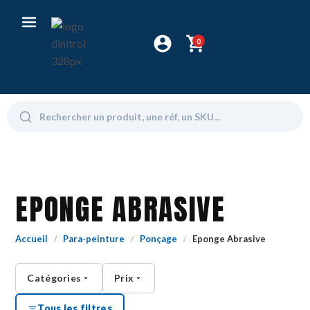
0
EPONGE ABRASIVE
Accueil
Para-peinture
Ponçage
Eponge Abrasive
/
/
/
Catégories
Prix
Tous les filtres