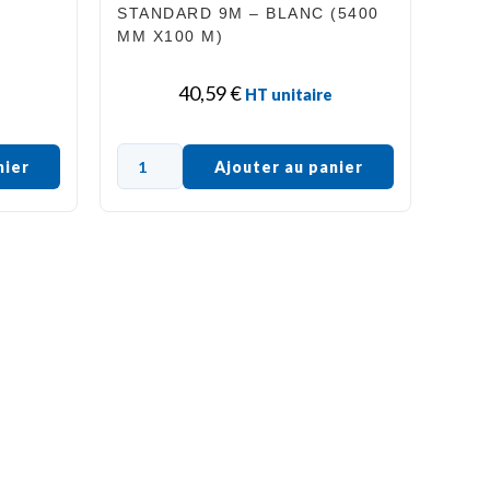
STANDARD 9Μ – BLANC (5400
MM X100 M)
40,59
€
HT unitaire
nier
Ajouter au panier