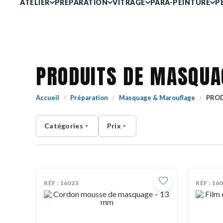
ATELIER
PRÉPARATION
VITRAGE
PARA-PEINTURE
P
PRODUITS DE MASQUA
Accueil
Préparation
Masquage & Marouflage
PROD
/
/
/
Catégories
Prix
RÉF : 16023
RÉF : 16