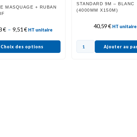
STANDARD 9Μ – BLANC
DE MASQUAGE + RUBAN
(4000MM X150M)
IF
40,59
€
HT unitaire
3
€
–
9,51
€
HT unitaire
Ajouter au pa
Choix des options