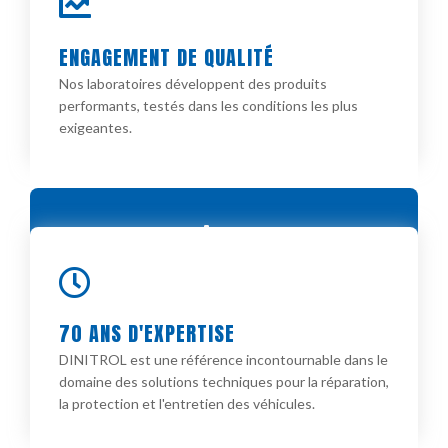
INTERACTION DESIGN
ENGAGEMENT DE QUALITÉ ​
Une présence internationale, mais un service de
proximité, grâce à un réseau de distributeurs et
Nos laboratoires développent des produits
partenaires à travers toute la France​
performants, testés dans les conditions les plus
exigeantes.
ENGAGEMENT DE QUALITÉ ​
Nos laboratoires développent des produits
70 ANS D'EXPERTISE​
performants, testés dans les conditions les plus
DINITROL est une référence incontournable dans le
exigeantes.
domaine des solutions techniques pour la réparation,
la protection et l'entretien des véhicules.​