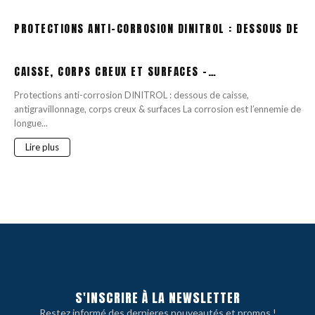
PROTECTIONS ANTI-CORROSION DINITROL : DESSOUS DE
CAISSE, CORPS CREUX ET SURFACES –…
Protections anti-corrosion DINITROL : dessous de caisse,
antigravillonnage, corps creux & surfaces La corrosion est l’ennemie de
longue...
Lire plus
S'INSCRIRE À LA NEWSLETTER
Restez informé des dernieres nouveautés et promos !