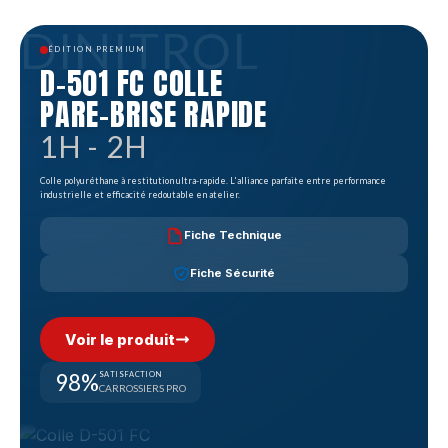
DINITROL
ÉDITION PREMIUM
D-501 FC COLLE
PARE-BRISE RAPIDE
1H - 2H
Colle polyuréthane à restitution ultra-rapide. L'alliance parfaite entre performance
industrielle et efficacité redoutable en atelier.
Fiche Technique
Fiche Sécurité
Voir le produit
98%
SATISFACTION
CARROSSIERS PRO