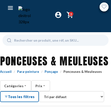
0
PONCEUSES & MEULEUSES
Accueil
Para-peinture
Ponçage
Ponceuses & Meuleuses
/
/
/
Catégories
Prix
Tous les filtres