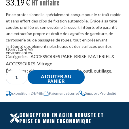
33,19
€
HT unitaire
Pince professionnelle spécialement conçue pour le retrait rapide
et sans effort des clips de fixation automobile. Grâce à sa tête
coudée profilée et son système à ressort intégré, elle garantit
une extraction propre et droite des agrafes de garniture, de
carrosserie ou de passages de roues, tout en préservant
l'intégrité des éléments plastiques et des surfaces peintes
UGS :
CS-696
environnantes.
Catégories :
ACCESSOIRES PARE-BRISE
,
MATERIEL &
ACCESSOIRES
,
Vitrage
Étiquettes :
découpe
,
dépose
,
manuelle
,
outil
,
outillage
,
AJOUTER AU
pare-brise
,
parebrise
,
proglass
PANIER
Expédition 24/48h
Paiement sécurisé
Support Pro dédié
CONCEPTION EN ACIER ROBUSTE ET
PRISE EN MAIN ERGONOMIQUE