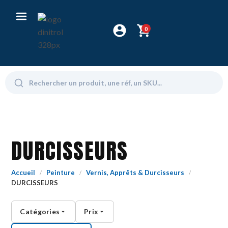
0
DURCISSEURS
Accueil
Peinture
Vernis, Apprêts & Durcisseurs
/
/
/
DURCISSEURS
Catégories
Prix