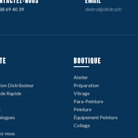
NTACTEZ-NOUS
EMAIL
88 69 40 39
dinitrol@dinitrol.fr
TE
BOUTIQUE
Atelier
tion Distributeur
Préparation
e Rapide
Vitrage
Para-Peinture
s
Peinture
alogues
Équipement Peinture
Collage
ez-nous