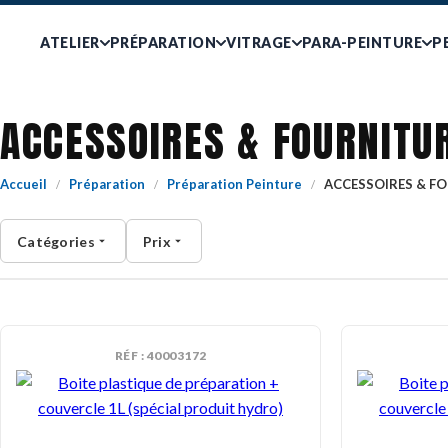
ATELIER
PRÉPARATION
VITRAGE
PARA-PEINTURE
P
ACCESSOIRES & FOURNITU
Accueil
Préparation
Préparation Peinture
ACCESSOIRES & F
/
/
/
Catégories
Prix
RÉF : 40003172