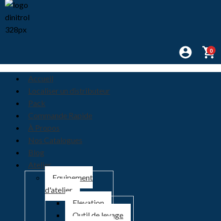
0
Accueil
Localiser un distributeur
Pack
Commande Rapide
À Propos
Nos Catalogues
Blog
Atelier
Equipement
d'atelier
Elevation
Outil de levage