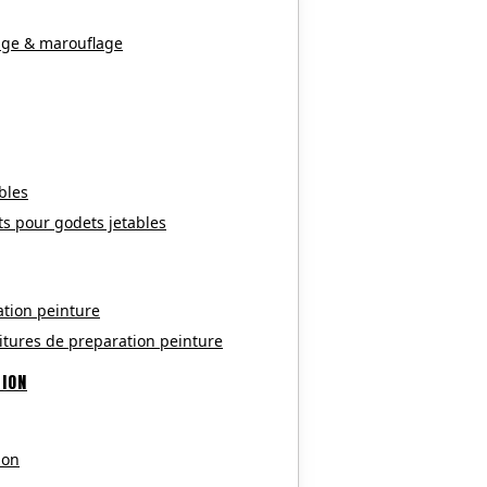
age & marouflage
bles
ts pour godets jetables
ation peinture
itures de preparation peinture
TION
ion