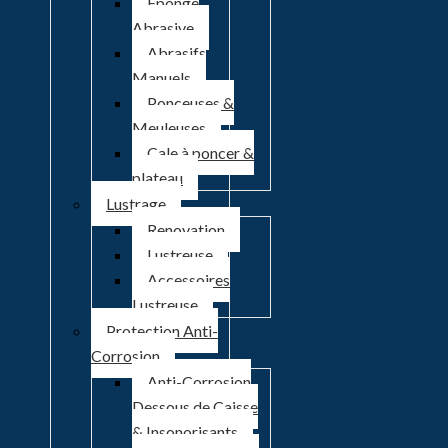
Eponge
Abrasive
Abrasifs
Manuels
Ponceuses &
Meuleuses
Cale à poncer &
plateau
Lustrage
Renovation
Lustreuse
Accessoires
Lustreuse
Protection Anti-
Corrosion
Anti-Corrosion
Dessous de Caisse
& Insonorisants