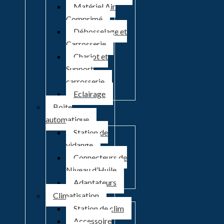
Matériel Air
Comprimé
Débosselage et
Carrosserie
Chariot et
Support
carrosserie
Eclairage
Boite
automatique
Station de
vidange
Connecteurs de
Niveau d’Huile
Adaptateurs
Climatisation
Station de clim
Accessoire