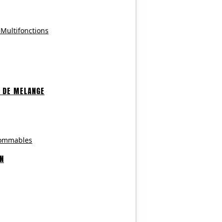
 Multifonctions
 DE MELANGE
sommables
ON