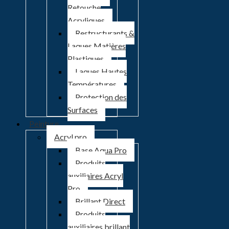
Retouche
Acryliques
Restructurants &
Laques Matières
Plastiques
Laques Hautes
Températures
Protection des
Surfaces
Peinture
Acryl pro
Base Aqua Pro
Produits
auxiliaires Acryl
Pro
Brillant Direct
Produits
auxiliaires brillant