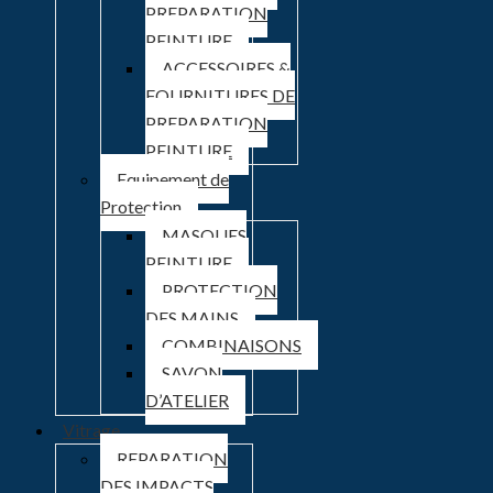
PREPARATION
PEINTURE
ACCESSOIRES &
FOURNITURES DE
PREPARATION
PEINTURE
Equipement de
Protection
MASQUES
PEINTURE
PROTECTION
DES MAINS
COMBINAISONS
SAVON
D’ATELIER
Vitrage
REPARATION
DES IMPACTS