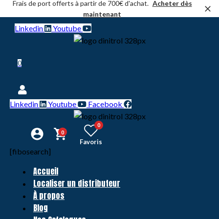
Frais de port offerts à partir de 700€ d'achat.
Acheter dès
maintenant
Linkedin
Youtube
0
Linkedin
Youtube
Facebook
0
0
Favoris
[fibosearch]
Accueil
Localiser un distributeur
À propos
Blog