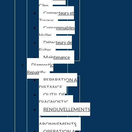
Clim
Connecteurs et
Tuyaux
Consommables
Huiles
Détecteurs de
Fuites
Maintenance
Diagnostic
Repairify
REPARATION A
DISTANCE
OUTIL DE
DIAGNOSTIC
RENOUVELLEMENTS
/
ABONNEMENTS
OPERATION A