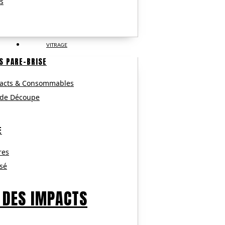
s
VITRAGE
S PARE-BRISE
pacts & Consommables
 de Découpe
E
res
isé
 DES IMPACTS