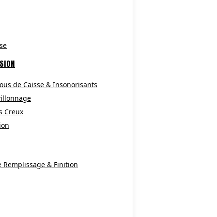
se
SION
ous de Caisse & Insonorisants
villonnage
s Creux
ion
e Remplissage & Finition