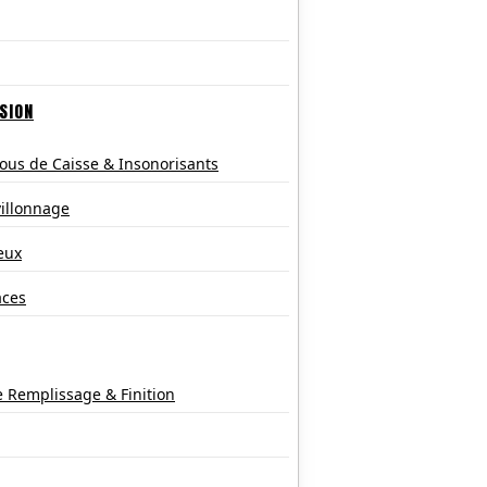
SION
ous de Caisse & Insonorisants
villonnage
eux
aces
e Remplissage & Finition