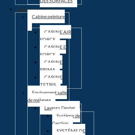
DES SURFACES
Équipement Peinture
Cabine peinture
CABINE AIR
FORCE
CABINE E
FORCE
CABINE
PRIMA
CABINE
TETRIS
Equipement salle
de mélange
Laveurs Dester
Système de
Gestion
SYSTÈME DE