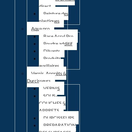
direct
Peinture des
plastiques
Aqua pro
Base Acryl Pro
Poudre additif
Diluants
Produits
auxiliaires
Vernis, Apprêts &
Durcisseurs
VERNIS
SOUS-
COUCHES &
APPRETS
DURCISSEURS
PREPARATION