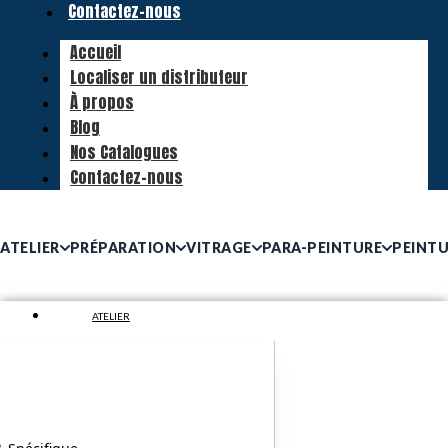
Contactez-nous
Accueil
Localiser un distributeur
À propos
Blog
Nos Catalogues
Contactez-nous
ATELIER
PRÉPARATION
VITRAGE
PARA-PEINTURE
PEINT
ATELIER