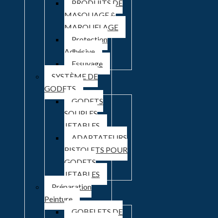
PRODUITS DE
MASQUAGE &
MAROUFLAGE
Protection
Adhésive
Essuyage
SYSTÈME DE
GODETS
GODETS
SOUPLES
JETABLES
ADAPTATEURS
PISTOLETS POUR
GODETS
JETABLES
Préparation
Peinture
GOBELETS DE