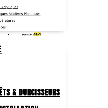
 Acryliques
ques Matières Plastiques
pératures
aces
NEW
PEINTURE
E
ÊTS & DURCISSEURS​