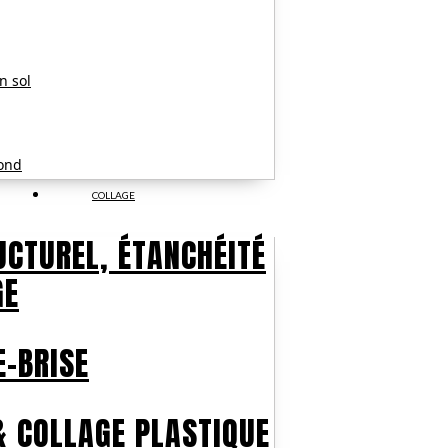
on sol
fond
COLLAGE
UCTUREL, ÉTANCHÉITÉ
GE
E-BRISE
& COLLAGE PLASTIQUE