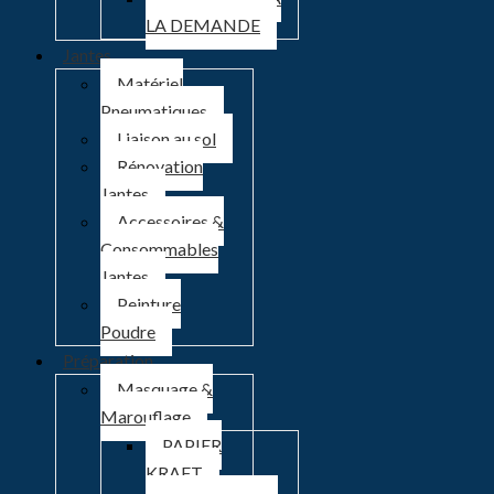
LA DEMANDE
Jantes
Matériel
Pneumatiques
Liaison au sol
Rénovation
Jantes
Accessoires &
Consommables
Jantes
Peinture
Poudre
Préparation
Masquage &
Marouflage
PAPIER
KRAFT