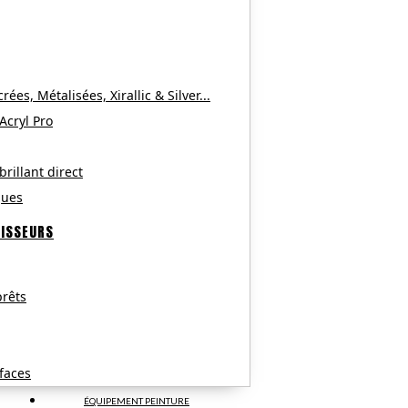
es, Métalisées, Xirallic & Silver...
 Acryl Pro
brillant direct
ques
CISSEURS
rêts
faces
ÉQUIPEMENT PEINTURE