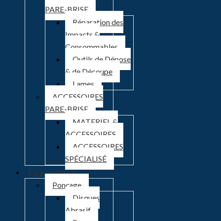
PARE-BRISE
Réparation des
Impacts &
Consommables
Outils de Dépose
& de Découpe
Lames
ACCESSOIRES
PARE-BRISE
MATERIEL &
ACCESSOIRES
ACCESSOIRES
SPÉCIALISÉ
Para-peinture
Ponçage
Disques
Abrasif