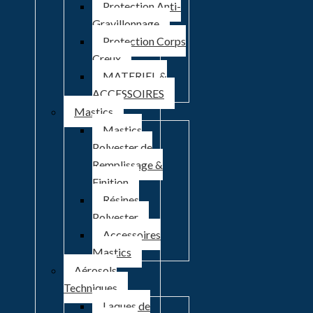
Protection Anti-
Gravillonnage
Protection Corps
Creux
MATERIEL &
ACCESSOIRES
Mastics
Mastics
Polyester de
Remplissage &
Finition
Résines
Polyester
Accessoires
Mastics
Aérosols
Techniques
Laques de