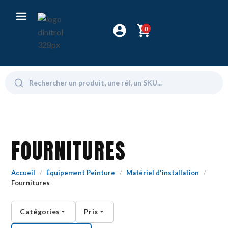
0
FOURNITURES
Accueil
Équipement Peinture
Matériel d'installation
/
/
/
Fournitures
Catégories
Prix