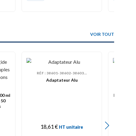
VOIR TOUT
RÉF : 38601-38602-38603...
Adaptateur Alu
800 ml
Kit 600/190
 50
190µ + 5
s
couver
18,61
€
HT unitaire