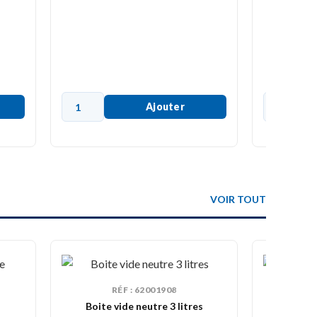
48,
Ajouter
VOIR TOUT
RÉF : 62001908
Boite vide neutre 3 litres