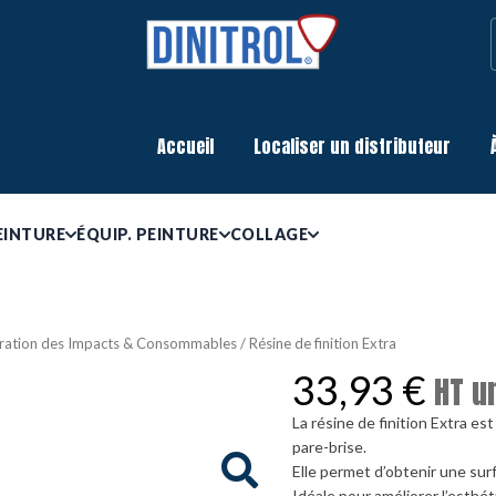
Accueil
Localiser un distributeur
EINTURE
ÉQUIP. PEINTURE
COLLAGE
ration des Impacts & Consommables
/ Résine de finition Extra
33,93
€
HT u
La résine de finition Extra es
pare-brise.
Elle permet d’obtenir une surf
Idéale pour améliorer l’esthéti