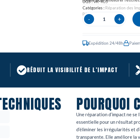
UGS :
VR-405
Catégories :
Réparation des I
PARE-BRISE
,
Vitrage
-
+
Expédition 24/48h
Paiem
RÉDUIT LA VISIBILITÉ DE L’IMPACT
TECHNIQUES
POURQUOI C
Une réparation d’impact ne se lim
essentielle pour un résultat pr
d’éliminer les irrégularités et 
transparente. Elle améliore la v