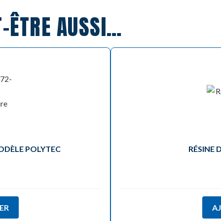
T-ÊTRE AUSSI…
ODÈLE POLYTEC
RÉSINE 
e
ER
A