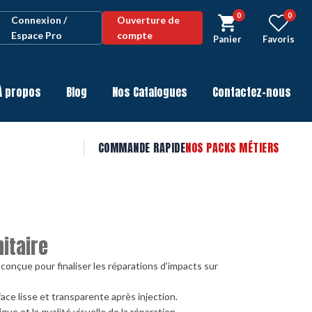
0
0
Connexion /
Ouverture de
Espace Pro
compte
Panier
Favoris
À propos
Blog
Nos Catalogues
Contactez-nous
COMMANDE RAPIDE
NOS PACKS MÉTIERS
nitaire
t conçue pour finaliser les réparations d’impacts sur
ace lisse et transparente après injection.
que et la qualité visuelle de la réparation.