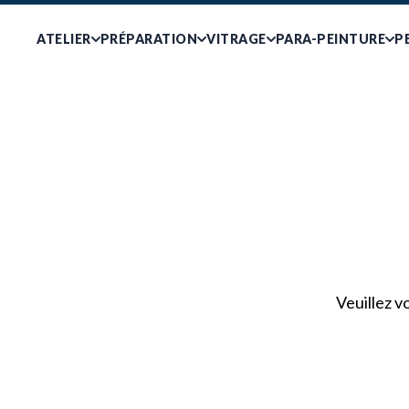
ATELIER
PRÉPARATION
VITRAGE
PARA-PEINTURE
P
Veuillez v