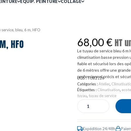
EINTURE
ÉQUIP. PEINTURE
COLLAGE
 service, bleu, 6 m, HFO
68,00
€
HT u
 M, HFO
Le tuyau de service bleu 6 m 
climatisation basse pression 
fiable et sécurisé lors des o
de 6 mètres offre une grande
professionnel précis et sécur
UGS :
TUB2126
Catégories :
Atelier
,
Climatisati
Étiquettes :
Climatisation
,
ecote
tuyau
,
tuyau de service
Expédition 24/48h
Paiem