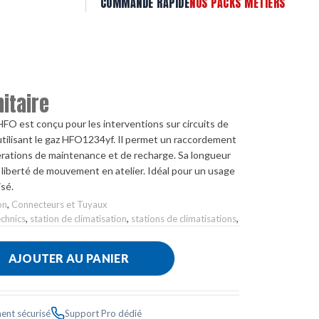
COMMANDE RAPIDE
NOS PACKS MÉTIERS
nitaire
HFO est conçu pour les interventions sur circuits de
utilisant le gaz HFO1234yf. Il permet un raccordement
pérations de maintenance et de recharge. Sa longueur
 liberté de mouvement en atelier. Idéal pour un usage
isé.
on
,
Connecteurs et Tuyaux
chnics
,
station de climatisation
,
stations de climatisations
,
AJOUTER AU PANIER
ent sécurisé
Support Pro dédié