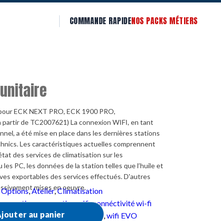
COMMANDE RAPIDE
NOS PACKS MÉTIERS
 unitaire
 pour ECK NEXT PRO, ECK 1900 PRO,
partir de TC2007621) La connexion WIFI, en tant
nel, a été mise en place dans les dernières stations
chnics. Les caractéristiques actuelles comprennent
'état des services de climatisation sur les
les PC, les données de la station telles que l’huile et
hives exportables des services effectués. D'autres
essivement mises en oeuvre.
 Options
,
Atelier
,
Climatisation
connection
,
connection wifi
,
connéctivité wi-fi
jouter au panier
ation de climatisation
,
wi-fi
,
wifi
,
wifi EVO