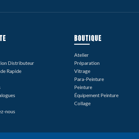
TE
BOUTIQUE
Atelier
tion Distributeur
Préparation
e Rapide
Vitrage
Para-Peinture
s
Peinture
alogues
Équipement Peinture
Collage
ez-nous