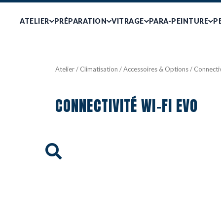
ATELIER
PRÉPARATION
VITRAGE
PARA-PEINTURE
P
Atelier
/
Climatisation
/
Accessoires & Options
/ Connecti
CONNECTIVITÉ WI-FI EVO