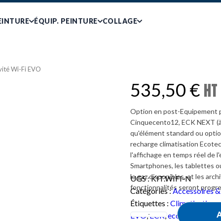
EINTURE
ÉQUIP. PEINTURE
COLLAGE
vité Wi-Fi EVO
535,50
€
HT
Option en post-Equipement
Cinquecento12, ECK NEXT (à 
qu'élément standard ou option
recharge climatisation Ecote
l'affichage en temps réel de l
Smartphones, les tablettes ou 
le gaz disponibles, et les arc
UGS :
KIT.WIFI-N
fonctionnalités seront progr
Catégories :
Accessoires &
Étiquettes :
Climatisation
,
A
EVO
,
ECK
,
ecotechnics
,
st