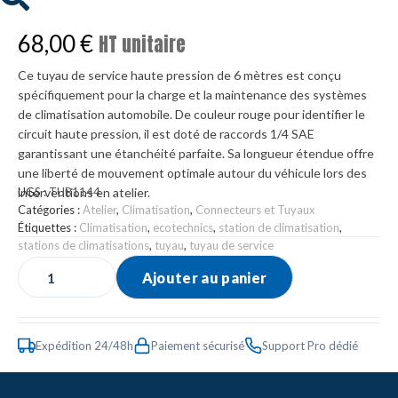
68,00
€
HT unitaire
Ce tuyau de service haute pression de 6 mètres est conçu
spécifiquement pour la charge et la maintenance des systèmes
de climatisation automobile. De couleur rouge pour identifier le
circuit haute pression, il est doté de raccords 1/4 SAE
garantissant une étanchéité parfaite. Sa longueur étendue offre
une liberté de mouvement optimale autour du véhicule lors des
interventions en atelier.
UGS :
TUB1144
Catégories :
Atelier
,
Climatisation
,
Connecteurs et Tuyaux
Étiquettes :
Climatisation
,
ecotechnics
,
station de climatisation
,
stations de climatisations
,
tuyau
,
tuyau de service
Ajouter au panier
Expédition 24/48h
Paiement sécurisé
Support Pro dédié