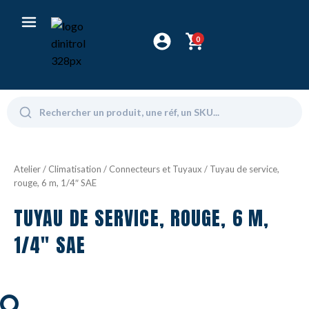
0
Atelier
/
Climatisation
/
Connecteurs et Tuyaux
/ Tuyau de service,
rouge, 6 m, 1/4″ SAE
TUYAU DE SERVICE, ROUGE, 6 M,
1/4" SAE