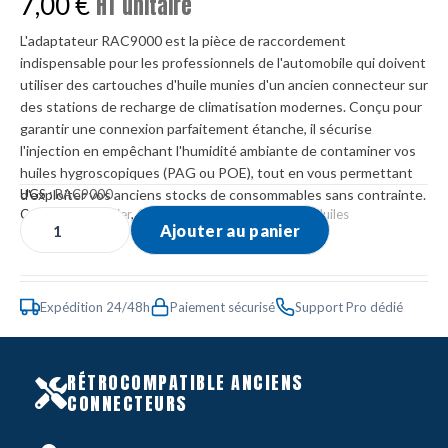
7,00
€
HT unitaire
L'adaptateur RAC9000 est la pièce de raccordement
indispensable pour les professionnels de l'automobile qui doivent
utiliser des cartouches d'huile munies d'un ancien connecteur sur
des stations de recharge de climatisation modernes. Conçu pour
garantir une connexion parfaitement étanche, il sécurise
l'injection en empêchant l'humidité ambiante de contaminer vos
huiles hygroscopiques (PAG ou POE), tout en vous permettant
d'exploiter vos anciens stocks de consommables sans contrainte.
UGS :
RAC9000
Catégories :
Atelier
,
Climatisation
,
Consommables Huiles
Ajouter au panier
Expédition 24/48h
Paiement sécurisé
Support Pro dédié
RÉTROCOMPATIBLE ANCIENS
CONNECTEURS