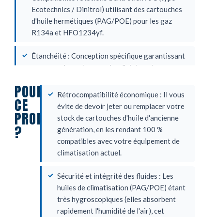
Ecotechnics / Dinitrol) utilisant des cartouches
d'huile hermétiques (PAG/POE) pour les gaz
R134a et HFO1234yf.
Étanchéité : Conception spécifique garantissant
un raccordement sans prise d'air lors de
l'injection d'huile dans le circuit de climatisation.
POURQUOI
Rétrocompatibilité économique : Il vous
CE
évite de devoir jeter ou remplacer votre
PRODUIT
stock de cartouches d'huile d'ancienne
?
génération, en les rendant 100 %
compatibles avec votre équipement de
climatisation actuel.
Sécurité et intégrité des fluides : Les
huiles de climatisation (PAG/POE) étant
très hygroscopiques (elles absorbent
rapidement l'humidité de l'air), cet