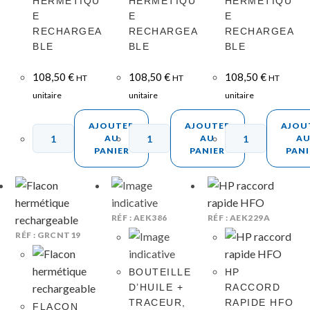
HERMÉTIQU
HERMÉTIQU
HERMÉTIQU
E
E
E
RECHARGEA
RECHARGEA
RECHARGEA
BLE
BLE
BLE
108,50
€
108,50
€
108,50
€
HT
HT
HT
unitaire
unitaire
unitaire
AJOUTER
AJOUTER
AJOU
AU
AU
A
PANIER
PANIER
PANI
RÉF : AEK386
RÉF : AEK229A
RÉF : GRCNT19
BOUTEILLE
HP
D’HUILE +
RACCORD
TRACEUR,
RAPIDE HFO
FLACON