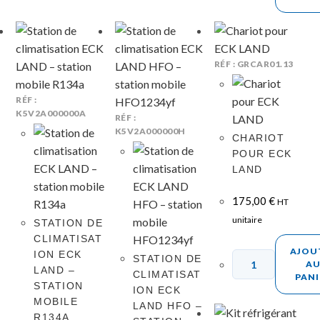
RÉF : GRCAR01.13
RÉF :
K5V2A000000A
RÉF :
K5V2A000000H
CHARIOT
POUR ECK
LAND
175,00
€
HT
unitaire
STATION DE
CLIMATISAT
AJOU
ION ECK
STATION DE
A
LAND –
CLIMATISAT
PANI
STATION
ION ECK
MOBILE
LAND HFO –
R134A