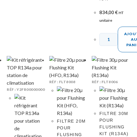
834,00
€
HT
unitaire
AJOU
A
PANI
RÉF : FLT8008
RÉF : FLT8006
RÉF : Y2FR00000000
FILTRE 30Μ
POUR
FILTRE 20Μ
FLUSHING
POUR
KIT (R134A)
FLUSHING