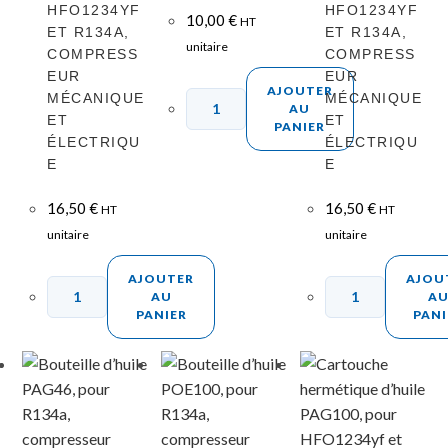
HFO1234YF
HFO1234YF
10,00
€
HT
ET R134A,
ET R134A,
unitaire
COMPRESS
COMPRESS
EUR
EUR
AJOUTER
MÉCANIQUE
MÉCANIQUE
AU
ET
ET
PANIER
ÉLECTRIQU
ÉLECTRIQU
E
E
16,50
€
16,50
€
HT
HT
unitaire
unitaire
AJOUTER
AJOU
AU
A
PANIER
PANI