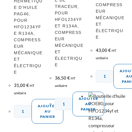
HERMÉTIQU
COMPRESS
TRACEUR,
E D’HUILE
EUR
POUR
PAG46,
MÉCANIQUE
HFO1234YF
POUR
ET
ET R134A,
HFO1234YF
ÉLECTRIQU
COMPRESS
E R134A,
E
EUR
COMPRESS
MÉCANIQUE
EUR
43,00
€
HT
ET
MÉCANIQUE
unitaire
ÉLECTRIQU
ET
E
ÉLECTRIQU
AJOU
E
A
36,50
€
HT
PANI
31,00
€
HT
unitaire
unitaire
AJOUTER
AU
AJOUTER
PANIER
AU
PANIER