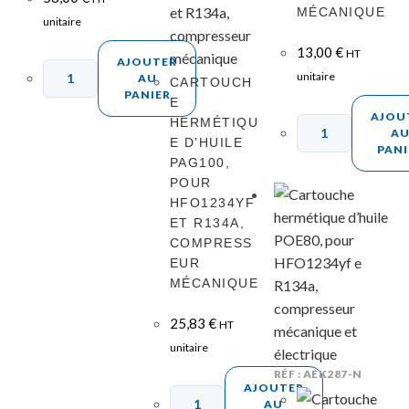
MÉCANIQUE
unitaire
13,00
€
HT
AJOUTER
unitaire
AU
CARTOUCH
PANIER
E
AJOU
HERMÉTIQU
A
E D’HUILE
PANI
PAG100,
POUR
HFO1234YF
ET R134A,
COMPRESS
EUR
MÉCANIQUE
25,83
€
HT
unitaire
RÉF : AEK287-N
AJOUTER
AU