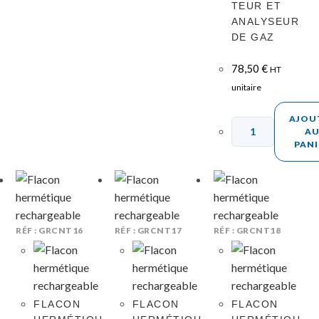
TEUR ET
ANALYSEUR
DE GAZ
78,50
€
HT
unitaire
AJOU
A
PANI
RÉF : GRCNT16
RÉF : GRCNT17
RÉF : GRCNT18
FLACON
FLACON
FLACON