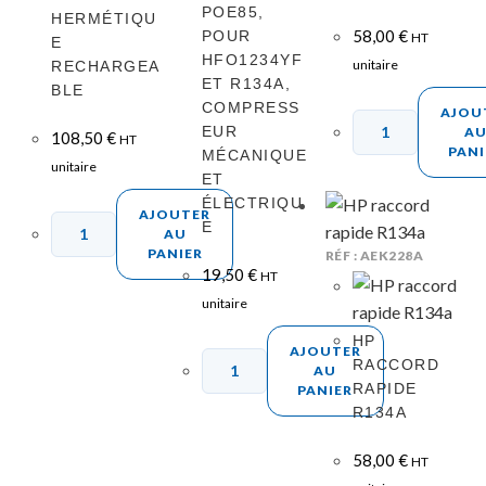
POE85,
HERMÉTIQU
58,00
€
POUR
HT
E
HFO1234YF
unitaire
RECHARGEA
ET R134A,
BLE
COMPRESS
AJOU
EUR
A
108,50
€
HT
PANI
MÉCANIQUE
unitaire
ET
ÉLECTRIQU
AJOUTER
E
AU
PANIER
RÉF : AEK228A
19,50
€
HT
unitaire
HP
AJOUTER
RACCORD
AU
RAPIDE
PANIER
R134A
58,00
€
HT