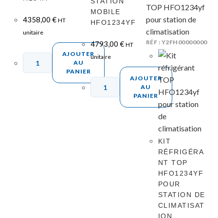
STATION
MOBILE
4358,00
€
HT
HFO1234YF
unitaire
RÉF : Y2FH00000000
4793,00
€
HT
AJOUTER
unitaire
AU
PANIER
AJOUTER
AU
PANIER
KIT
RÉFRIGÉRA
NT TOP
HFO1234YF
POUR
STATION DE
CLIMATISAT
ION