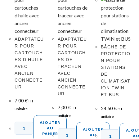
ADAPTATEU
ADAPTATEU
R POUR
R POUR
BÂCHE DE
CARTOUCH
CARTOUCH
PROTECTIO
ES D’HUILE
ES DE
N POUR
AVEC
TRACEUR
STATIONS
ANCIEN
AVEC
DE
CONNECTE
ANCIEN
CLIMATISAT
UR
CONNECTE
ION TWIN
UR
ET BUS
7,00
€
HT
7,00
€
HT
24,50
€
unitaire
HT
unitaire
unitaire
AJOUTER
AU
AJOUTER
AJOU
PANIER
AU
A