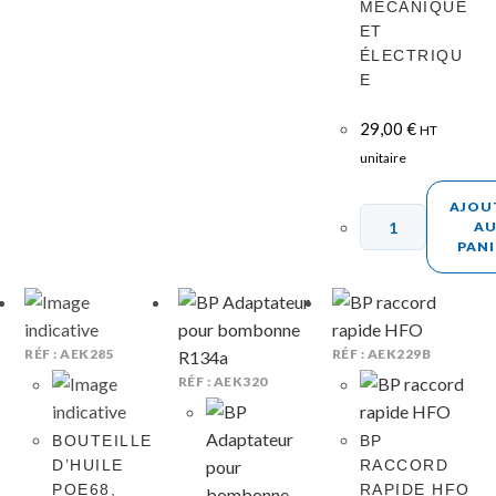
MÉCANIQUE
ET
ÉLECTRIQU
E
29,00
€
HT
unitaire
AJOU
A
PANI
RÉF : AEK285
RÉF : AEK229B
RÉF : AEK320
BOUTEILLE
BP
D’HUILE
RACCORD
POE68,
RAPIDE HFO