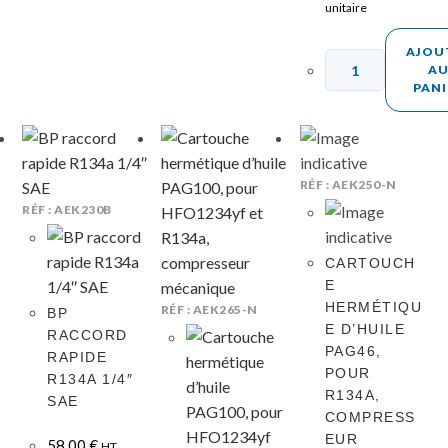
unitaire
AJOU
A
PANI
RÉF : AEK250-N
RÉF : AEK230B
CARTOUCH
E
HERMÉTIQU
RÉF : AEK265-N
BP
E D’HUILE
RACCORD
PAG46,
RAPIDE
POUR
R134A 1/4″
R134A,
SAE
COMPRESS
EUR
58,00
€
HT