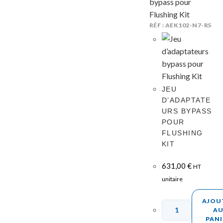
RÉF : AEK102-N7-R5
JEU
D’ADAPTATE
URS BYPASS
POUR
FLUSHING
KIT
631,00
€
HT
unitaire
AJOU
A
PANI