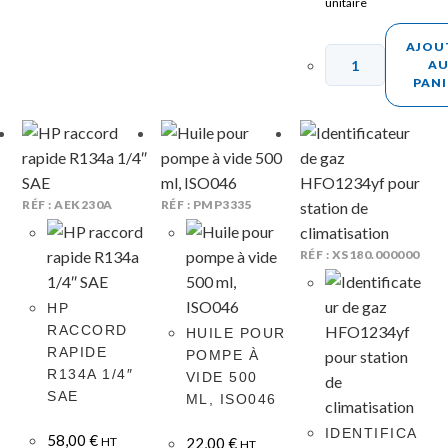
unitaire
AJOU
A
PANI
RÉF : AEK230A
RÉF : PMP3335
RÉF : XS180.000000
HP
RACCORD
HUILE POUR
RAPIDE
POMPE À
R134A 1/4″
VIDE 500
SAE
ML, ISO046
IDENTIFICA
58,00
€
HT
22,00
€
HT