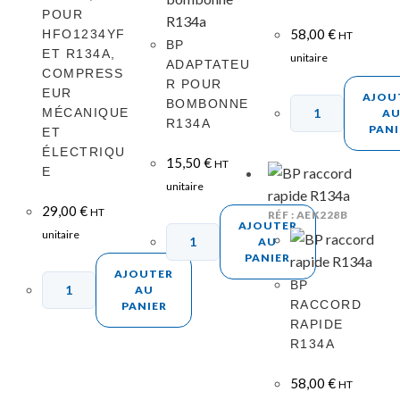
POUR
58,00
€
HFO1234YF
HT
BP
ET R134A,
unitaire
ADAPTATEU
COMPRESS
R POUR
EUR
AJOU
BOMBONNE
MÉCANIQUE
A
R134A
PANI
ET
ÉLECTRIQU
15,50
€
HT
E
unitaire
29,00
€
HT
RÉF : AEK228B
AJOUTER
unitaire
AU
PANIER
AJOUTER
BP
AU
RACCORD
PANIER
RAPIDE
R134A
58,00
€
HT