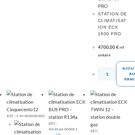
STATION DE
CLIMATISAT
ION ECK
1900 PRO
4700,00
€
HT
unitaire
AJOU
A
PANI
RÉF : Y3V000000000
RÉF :
XK456A000051
RÉF :