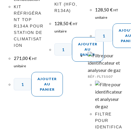
KIT (HFO,
KIT
128,50
€
HT
R134A)
RÉFRIGÉRA
unitaire
NT TOP
128,50
€
HT
R134A POUR
AJOU
unitaire
STATION DE
A
CLIMATISAT
PANI
AJOUTER
ION
AU
PANIER
271,00
€
HT
unitaire
RÉF : FLT5507
AJOUTER
AU
PANIER
FILTRE
POUR
IDENTIFICA