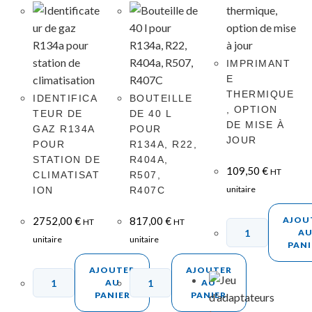
IMPRIMANT
E
THERMIQUE
IDENTIFICA
BOUTEILLE
, OPTION
TEUR DE
DE 40 L
DE MISE À
GAZ R134A
POUR
JOUR
POUR
R134A, R22,
STATION DE
R404A,
109,50
€
HT
CLIMATISAT
R507,
unitaire
ION
R407C
2752,00
€
817,00
€
AJOU
HT
HT
A
unitaire
unitaire
PANI
AJOUTER
AJOUTER
AU
AU
PANIER
PANIER