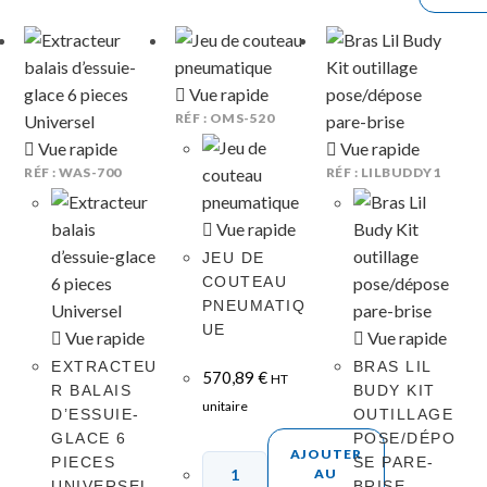
Vue rapide
RÉF : OMS-520
Vue rapide
Vue rapide
RÉF : WAS-700
RÉF : LILBUDDY1
Vue rapide
JEU DE
COUTEAU
PNEUMATIQ
UE
Vue rapide
Vue rapide
EXTRACTEU
BRAS LIL
570,89
€
HT
R BALAIS
BUDY KIT
unitaire
D’ESSUIE-
OUTILLAGE
GLACE 6
POSE/DÉPO
AJOUTER
PIECES
SE PARE-
AU
UNIVERSEL
BRISE