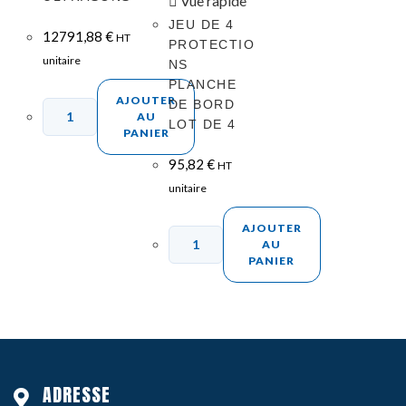
Vue rapide
JEU DE 4
12791,88
€
HT
PROTECTIO
unitaire
NS
PLANCHE
AJOUTER
DE BORD
AU
LOT DE 4
PANIER
95,82
€
HT
unitaire
AJOUTER
AU
PANIER
ADRESSE