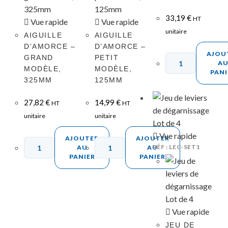
33,19
€
HT
Vue rapide
Vue rapide
unitaire
AIGUILLE
AIGUILLE
D’AMORCE –
D’AMORCE –
AJOU
GRAND
PETIT
A
MODÈLE,
MODÈLE,
PANI
325MM
125MM
27,82
€
14,99
€
HT
HT
unitaire
unitaire
Vue rapide
AJOUTER
AJOUTER
RÉF : LEC-SET1
AU
AU
PANIER
PANIER
Vue rapide
JEU DE