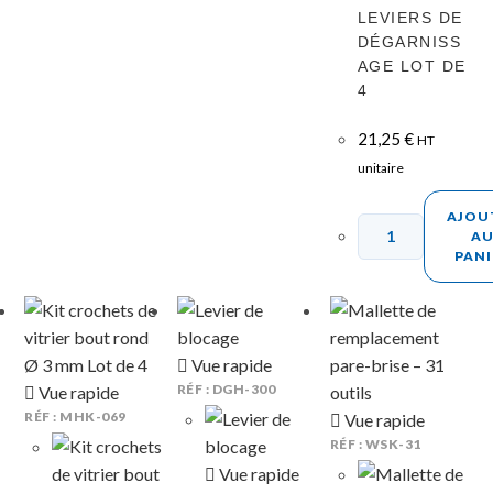
LEVIERS DE
DÉGARNISS
AGE LOT DE
4
21,25
€
HT
unitaire
AJOU
A
PANI
Vue rapide
RÉF : DGH-300
Vue rapide
RÉF : MHK-069
Vue rapide
RÉF : WSK-31
Vue rapide