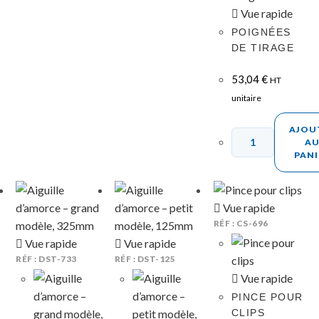
Vue rapide
POIGNÉES
DE TIRAGE
53,04
€
HT
unitaire
AJOU
A
PANI
Vue rapide
RÉF : CS-696
Vue rapide
Vue rapide
RÉF : DST-733
RÉF : DST-125
Vue rapide
PINCE POUR
CLIPS