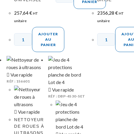
PANIER
257,64
€
2356,28
€
HT
HT
unitaire
unitaire
AJOUTER
AJOU
AU
A
PANIER
PANI
Vue rapide
RÉF : 156601
Vue rapide
RÉF : DBP-4530-SET
Vue rapide
NETTOYEUR
DE ROUES À
ULTRASONS