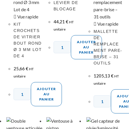
LEVIER DE
BLOCAGE
Vue rapide
44,21
€
HT
Vue rapide
KIT
unitaire
CROCHETS
MALLETTE
DE VITRIER
DE
AJOUTER
BOUT ROND
REMPLACE
AU
Ø 3 MM LOT
MENT PARE-
PANIER
DE 4
BRISE – 31
OUTILS
25,66
€
HT
1205,13
€
unitaire
HT
unitaire
AJOUTER
AU
AJOU
PANIER
A
PANI