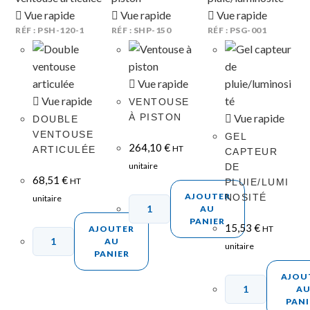
Vue rapide
Vue rapide
Vue rapide
RÉF : PSH-120-1
RÉF : SHP-150
RÉF : PSG-001
Vue rapide
Vue rapide
VENTOUSE
À PISTON
Vue rapide
DOUBLE
VENTOUSE
GEL
264,10
€
HT
ARTICULÉE
CAPTEUR
unitaire
DE
68,51
€
HT
PLUIE/LUMI
AJOUTER
NOSITÉ
unitaire
AU
PANIER
15,53
€
AJOUTER
HT
AU
unitaire
PANIER
AJOU
A
PANI