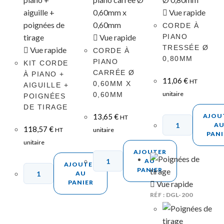
Vue rapide
CORDE À
Vue rapide
PIANO
TRESSÉE Ø
Vue rapide
CORDE À
0,80MM
PIANO
KIT CORDE
CARRÉE Ø
À PIANO +
11,06
€
HT
0,60MM X
AIGUILLE +
unitaire
0,60MM
POIGNÉES
DE TIRAGE
13,65
€
AJOU
HT
A
118,57
€
HT
unitaire
PANI
unitaire
AJOUTER
AU
AJOUTER
PANIER
AU
PANIER
Vue rapide
RÉF : DGL-200