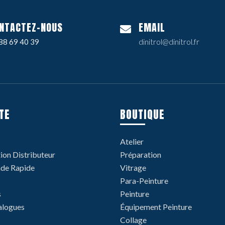
NTACTEZ-NOUS
EMAIL
88 69 40 39
dinitrol@dinitrol.fr
TE
BOUTIQUE
Atelier
tion Distributeur
Préparation
e Rapide
Vitrage
Para-Peinture
s
Peinture
alogues
Équipement Peinture
Collage