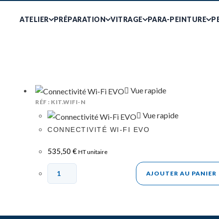
ATELIER
PRÉPARATION
VITRAGE
PARA-PEINTURE
P
Vue rapide
RÉF : KIT.WIFI-N
Vue rapide
CONNECTIVITÉ WI-FI EVO
535,50
€
HT unitaire
AJOUTER AU PANIER