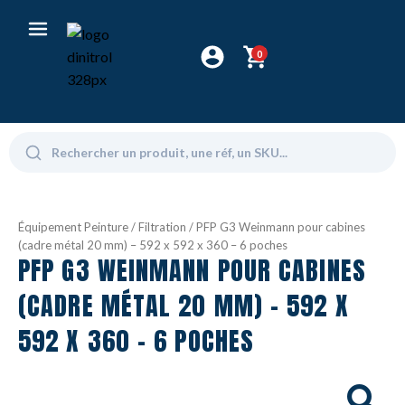
0
Équipement Peinture
/
Filtration
/ PFP G3 Weinmann pour cabines
(cadre métal 20 mm) – 592 x 592 x 360 – 6 poches
PFP G3 WEINMANN POUR CABINES
(CADRE MÉTAL 20 MM) - 592 X
592 X 360 - 6 POCHES