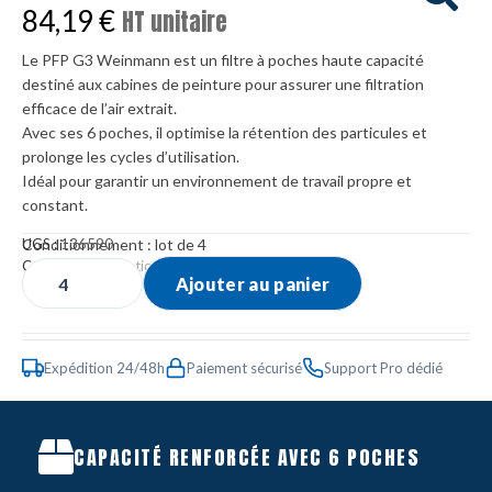
84,19
€
HT unitaire
Le PFP G3 Weinmann est un filtre à poches haute capacité
destiné aux cabines de peinture pour assurer une filtration
efficace de l’air extrait.
Avec ses 6 poches, il optimise la rétention des particules et
prolonge les cycles d’utilisation.
Idéal pour garantir un environnement de travail propre et
constant.
Conditionnement : lot de 4
UGS :
136590
Catégories :
Filtration
,
Préfiltres Poches
Ajouter au panier
Expédition 24/48h
Paiement sécurisé
Support Pro dédié
CAPACITÉ RENFORCÉE AVEC 6 POCHES