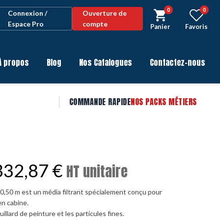
0
0
Connexion /
Ouverture de
Espace Pro
compte
Panier
Favoris
À propos
Blog
Nos Catalogues
Contactez-nous
COMMANDE RAPIDE
NOS PACKS MÉTIERS
332,87
€
HT unitaire
 0,50 m est un média filtrant spécialement conçu pour
en cabine.
illard de peinture et les particules fines.