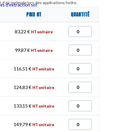
é d’air optimale lors des applications hydro.
res d'extraction sol
PRIX HT
QUANTITÉ
83,22
€
HT unitaire
99,87
€
HT unitaire
116,51
€
HT unitaire
124,83
€
HT unitaire
133,15
€
HT unitaire
149,79
€
HT unitaire