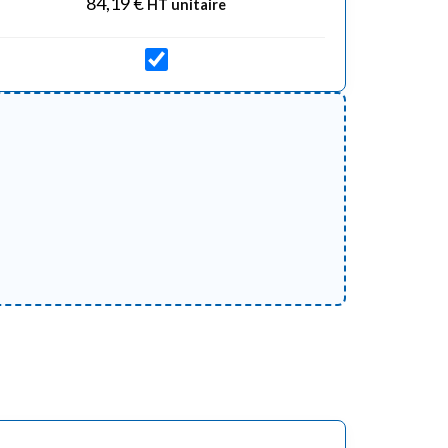
84,19
€
HT unitaire