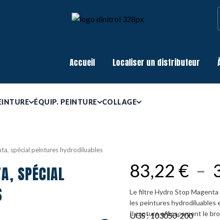
Accueil
Localiser un distributeur
EINTURE
ÉQUIP. PEINTURE
COLLAGE
ta, spécial peintures hydrodiluables
83,22
€
–
A, SPÉCIAL
S
Le filtre Hydro Stop Magenta
les peintures hydrodiluables 
Il capture efficacement le brou
UGS :
103050-200