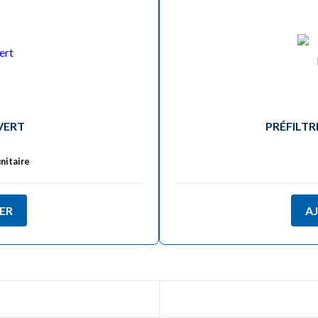
VERT
PRÉFILTR
nitaire
ER
A