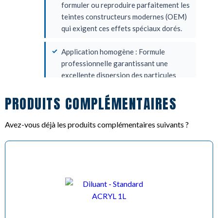
formuler ou reproduire parfaitement les
teintes constructeurs modernes (OEM)
qui exigent ces effets spéciaux dorés.
Application homogène : Formule
professionnelle garantissant une
excellente dispersion des particules
métalliques/nacrées, ce qui permet un
PRODUITS COMPLÉMENTAIRES
placement régulier sur la carrosserie
sans créer d'effet de marbrure.
Avez-vous déjà les produits complémentaires suivants ?
https://dinitrol.fr/wp-
content/uploads/2026/06/FDS-ACRYL-
PRO.pdf