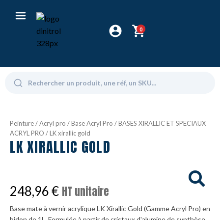
0
Peinture
/
Acryl pro
/
Base Acryl Pro
/
BASES XIRALLIC ET SPECIAUX
ACRYL PRO
/ LK xirallic gold
LK XIRALLIC GOLD
248,96
€
HT unitaire
Base mate à vernir acrylique LK Xirallic Gold (Gamme Acryl Pro) en
bidon de 1L. Formulée à partir de cristaux d'alumine de synthèse,