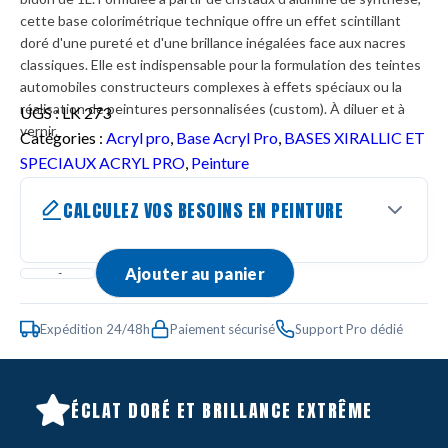
cette base colorimétrique technique offre un effet scintillant
doré d'une pureté et d'une brillance inégalées face aux nacres
classiques. Elle est indispensable pour la formulation des teintes
automobiles constructeurs complexes à effets spéciaux ou la
réalisation de peintures personnalisées (custom). À diluer et à
UGS :
LK 273
vernir.
Catégories :
Acryl pro
,
Base Acryl Pro
,
BASES XIRALLIC ET
SPECIAUX ACRYL PRO
,
Peinture
CALCULEZ VOS BESOINS EN PEINTURE
Ajouter au panier
Expédition 24/48h
Paiement sécurisé
Support Pro dédié
ÉCLAT DORÉ ET BRILLANCE EXTRÊME