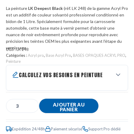
La peinture
LK Deepest Black
(réf. LK 248) de la gamme Acryl Pro
est un additif de couleur solvanté professionnel conditionné en
bidon de 1 Litre. Spécialement formulée pour la carrosserie
automobile, cette base mate à vernir permet d'obtenir une
nuance de noir extrêmement profonde pour reproduire avec
précision les teintes OEM les plus exigeantes avant l'étape du
vernissage.
UGS :
LK 248
Catégories :
Acryl pro
,
Base Acryl Pro
,
BASES OPAQUES ACRYL PRO
,
Peinture
CALCULEZ VOS BESOINS EN PEINTURE
AJOUTER AU
PANIER
Expédition 24/48h
Paiement sécurisé
Support Pro dédié