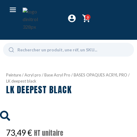
0
Peinture
/
Acryl pro
/
Base Acryl Pro
/
BASES OPAQUES ACRYL PRO
/
LK deepest black
LK DEEPEST BLACK
73,49
€
HT unitaire