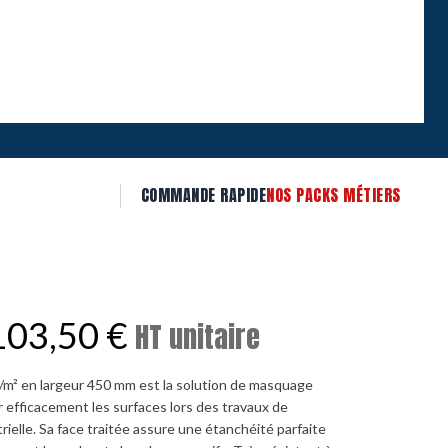
COMMANDE RAPIDE
NOS PACKS MÉTIERS
103,50
€
HT unitaire
g/m² en largeur 450 mm est la solution de masquage
efficacement les surfaces lors des travaux de
rielle. Sa face traitée assure une étanchéité parfaite