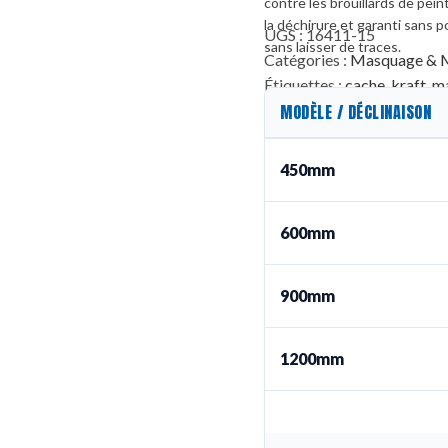
contre les brouillards de pein
la déchirure et garanti sans po
UGS :
16411-15
sans laisser de traces.
Catégories :
Masquage & 
Étiquettes :
cache
,
kraft
,
m
MODÈLE / DÉCLINAISON
450mm
600mm
900mm
1200mm