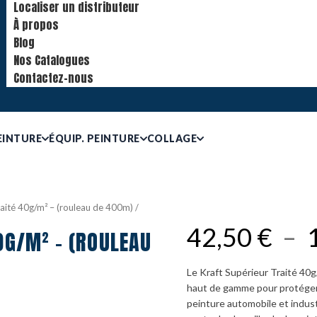
Localiser un distributeur
À propos
Blog
Nos Catalogues
Contactez-nous
EINTURE
ÉQUIP. PEINTURE
COLLAGE
raité 40g/m² – (rouleau de 400m) /
42,50
€
–
0G/M² - (ROULEAU
Le Kraft Supérieur Traité 40
haut de gamme pour protéger 
peinture automobile et indust