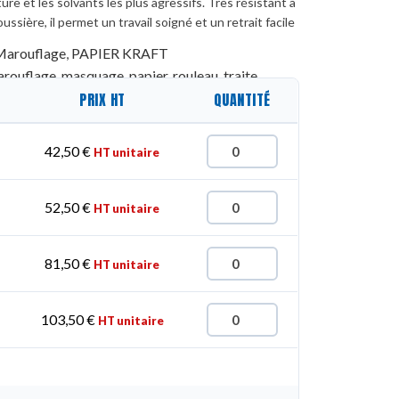
ture et les solvants les plus agressifs. Très résistant à
ussière, il permet un travail soigné et un retrait facile
Marouflage
,
PAPIER KRAFT
arouflage
,
masquage
,
papier
,
rouleau
,
traite
PRIX HT
QUANTITÉ
42,50
€
HT unitaire
52,50
€
HT unitaire
81,50
€
HT unitaire
103,50
€
HT unitaire