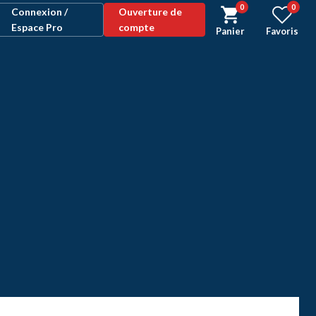
0
0
Connexion /
Ouverture de
Espace Pro
compte
Panier
Favoris