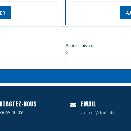
ER
A
Article suivant
NTACTEZ-NOUS
EMAIL
88 69 40 39
dinitrol@dinitrol.fr