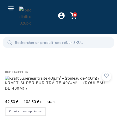
0
RÉF : 16411-15
KRAFT SUPÉRIEUR TRAITÉ 40G/M² – (ROULEAU
DE 400M) /
42,50
€
–
103,50
€
HT unitaire
Choix des options