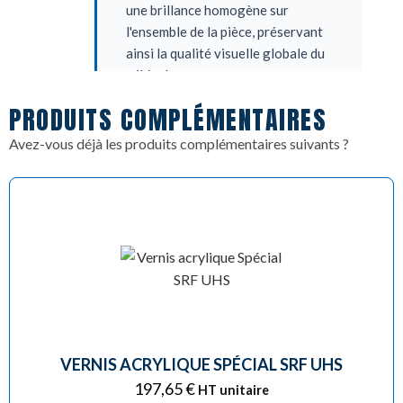
une brillance homogène sur
l'ensemble de la pièce, préservant
ainsi la qualité visuelle globale du
véhicule.
PRODUITS COMPLÉMENTAIRES
Praticité maximale : Son application
est simple et immédiate : il se
Avez-vous déjà les produits complémentaires suivants ?
pulvérise en un à deux voiles légers
sur la périphérie de la réparation
fraîchement vernie.
VERNIS ACRYLIQUE SPÉCIAL SRF UHS
197,65
€
HT unitaire