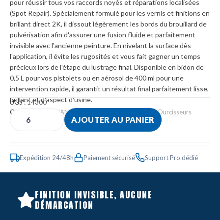
pour réussir tous vos raccords noyés et réparations localisées
(Spot Repair). Spécialement formulé pour les vernis et finitions en
brillant direct 2K, il dissout légèrement les bords du brouillard de
pulvérisation afin d'assurer une fusion fluide et parfaitement
invisible avec l'ancienne peinture. En nivelant la surface dès
l'application, il évite les rugosités et vous fait gagner un temps
précieux lors de l'étape du lustrage final. Disponible en bidon de
0,5 L pour vos pistolets ou en aérosol de 400 ml pour une
intervention rapide, il garantit un résultat final parfaitement lisse,
brillant et d'aspect d'usine.
UGS :
14300
Catégories :
DILUANTS
,
Peinture
,
Vernis, Apprêts & Durcisseurs
AJOUTER AU PANIER
Expédition 24/48h
Paiement sécurisé
Support Pro dédié
FINITION INVISIBLE, AUCUNE
DÉMARCATION