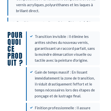
vernis acryliques, polyuréthanes et les laques à
brillant direct.
Conditionnements disponibles : Bidon de 0,5 L
(réf. ACT 0066) pour utilisation au pistolet, ou
POUR
Aérosol de 400 ml (réf. 14300) pour une action
Transition invisible : Il élimine les
QUOI
rapide et ciblée sans préparation de matériel.
arêtes sèches du nouveau vernis,
CE
garantissant un raccord parfait, sans
PROD
la moindre démarcation visuelle ou
UIT ?
tactile avec la peinture d'origine.
Gain de temps massif : En lissant
immédiatement la zone de transition,
il réduit drastiquement l'effort et le
temps nécessaires lors des étapes de
ponçage et de lustrage final.
Finition professionnelle : Il assure