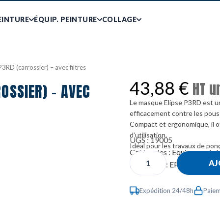
EINTURE
ÉQUIP. PEINTURE
COLLAGE
3RD (carrossier) – avec filtres
43,88
€
HT u
OSSIER) - AVEC
Le masque Elipse P3RD est u
efficacement contre les poussi
Compact et ergonomique, il o
d’utilisation.
UGS :
19005
Idéal pour les travaux de pon
Catégories :
Equipement de
AJ
Étiquettes :
EPI
,
équipeme
Expédition 24/48h
Paiem