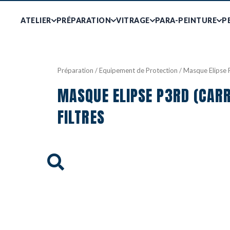
ATELIER
PRÉPARATION
VITRAGE
PARA-PEINTURE
P
Préparation
/
Equipement de Protection
/ Masque Elipse P
MASQUE ELIPSE P3RD (CARR
FILTRES