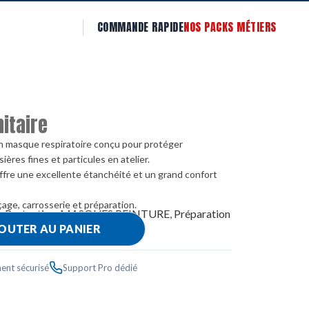
COMMANDE RAPIDE
NOS PACKS MÉTIERS
nitaire
n masque respiratoire conçu pour protéger
ères fines et particules en atelier.
ffre une excellente étanchéité et un grand confort
çage, carrosserie et préparation.
 Protection
,
MASQUES PEINTURE
,
Préparation
OUTER AU PANIER
nt
,
protection
ent sécurisé
Support Pro dédié