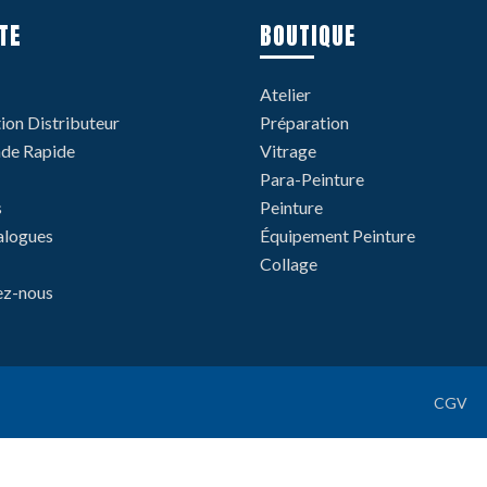
TE
BOUTIQUE
Atelier
tion Distributeur
Préparation
e Rapide
Vitrage
Para-Peinture
s
Peinture
alogues
Équipement Peinture
Collage
ez-nous
CGV