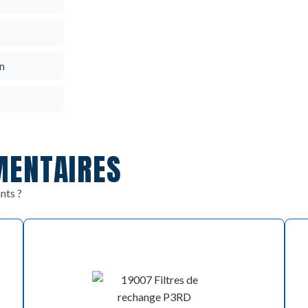
on
MENTAIRES
nts ?