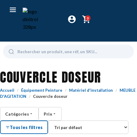
0
COUVERCLE DOSEUR
Accueil
Équipement Peinture
Matériel d'installation
MEUBLE
/
/
/
D'AGITATION
Couvercle doseur
/
Catégories
Prix
Tous les filtres