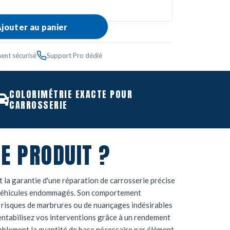
jouter au panier
ent sécurisé
Support Pro dédié
COLORIMÉTRIE EXACTE POUR
CARROSSERIE
E PRODUIT ?
 la garantie d'une réparation de carrosserie précise
es véhicules endommagés. Son comportement
 risques de marbrures ou de nuançages indésirables
rentabilisez vos interventions grâce à un rendement
ablement la quantité de base nécessaire par élément