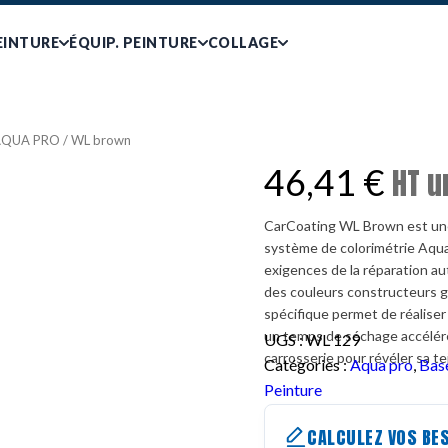
EINTURE
ÉQUIP. PEINTURE
COLLAGE
AQUA PRO
/ WL brown
46,41
€
HT u
CarCoating WL Brown est une
système de colorimétrie Aqu
exigences de la réparation au
des couleurs constructeurs g
spécifique permet de réalise
un temps de séchage accéléré.
UGS :
WL 129
carrosserie pour révéler sa te
Catégories :
Aqua pro
,
Bas
Peinture
CALCULEZ VOS BES