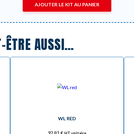
AJOUTER LE KIT AU PANIER
T-ÊTRE AUSSI…
WL RED
92,81
€
HT unitaire