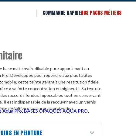
COMMANDE RAPIDE
NOS PACKS MÉTIERS
nitaire
 base mate hydrodiluable pure appartenant au
a Pro. Développée pour répondre aux plus hautes
tomobile, cette teinte garantit une restitution fidèle
râce à sa forte concentration en pigments. Sa texture
r des raccords fondus impeccables tout en conservant
 Il est indispensable de la recouvrir avec un vernis
inte définitive et assurer sa protection.
e Aqua Pro
,
BASES OPAQUES AQUA PRO
,
OINS EN PEINTURE