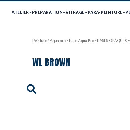
ATELIER
PRÉPARATION
VITRAGE
PARA-PEINTURE
P
Peinture
/
Aqua pro
/
Base Aqua Pro
/
BASES OPAQUES 
WL BROWN