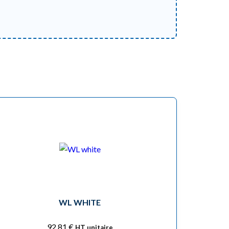
WL WHITE
92,81
€
HT unitaire