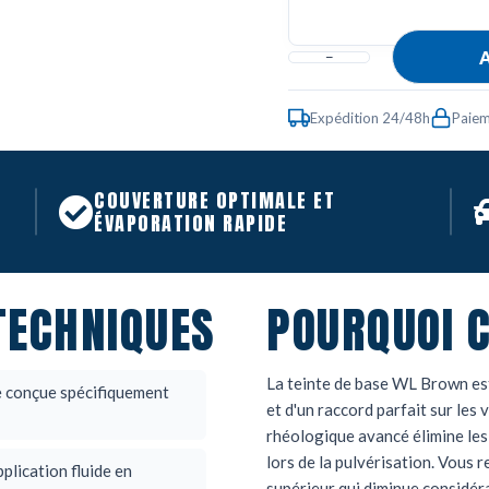
A
Expédition 24/48h
Paiem
COUVERTURE OPTIMALE ET
ÉVAPORATION RAPIDE
TECHNIQUES
POURQUOI C
La teinte de base WL Brown est
e conçue spécifiquement
et d'un raccord parfait sur l
rhéologique avancé élimine les
lors de la pulvérisation. Vous 
plication fluide en
supérieur qui diminue considér