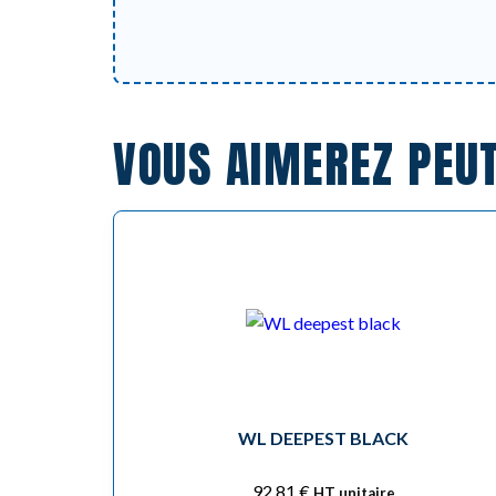
VOUS AIMEREZ PEU
WL DEEPEST BLACK
92,81
€
HT unitaire