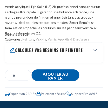
Vernis acrylique High Solid (HS) 2K professionnel conçu pour un
séchage ultra-rapide. Il garantit une brillance éclatante, une
grande profondeur de finition et une résistance accrue aux
rayures. Idéal pour les réparations rapides (Smart Repair), sa
formulation empêche les coulures sur les panneaux verticaux.
Rapport de mélange 2:1.
UGS :
ACC 5102
Catégories :
Peinture
,
VERNIS
,
Vernis, Apprêts & Durcisseurs
CALCULEZ VOS BESOINS EN PEINTURE
AJOUTER AU
PANIER
Expédition 24/48h
Paiement sécurisé
Support Pro dédié