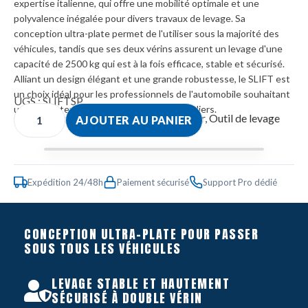
expertise italienne, qui offre une mobilité optimale et une
polyvalence inégalée pour divers travaux de levage. Sa
conception ultra-plate permet de l'utiliser sous la majorité des
véhicules, tandis que ses deux vérins assurent un levage d'une
capacité de 2500 kg qui est à la fois efficace, stable et sécurisé.
Alliant un design élégant et une grande robustesse, le SLIFT est
un choix idéal pour les professionnels de l'automobile souhaitant
UGS :
SLIFTSP
un gain de temps significatif dans leurs ateliers.
Catégories :
Atelier
,
Equipement d'atelier
,
Outil de levage
AJOUTER AU PANIER
Expédition 24/48h
Paiement sécurisé
Support Pro dédié
CONCEPTION ULTRA-PLATE POUR PASSER
SOUS TOUS LES VÉHICULES
LEVAGE STABLE ET HAUTEMENT
SÉCURISÉ À DOUBLE VÉRIN