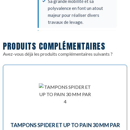
Sa grande mobilité et sa
polyvalence en font un atout
majeur pour réaliser divers
travaux de levage.
Il permet un gain de temps très
PRODUITS COMPLÉMENTAIRES
significatif au quotidien pour les
professionnels en atelier.
Avez-vous déjà les produits complémentaires suivants ?
https://dinitrol.fr/wp-
content/uploads/2026/06/SLIFTSP.pdf
TAMPONS SPIDER ET UP TO PAIN 30 MM PAR