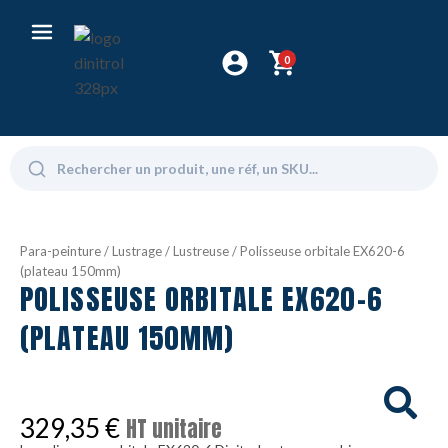
0
Para-peinture
/
Lustrage
/
Lustreuse
/ Polisseuse orbitale EX620-6
(plateau 150mm)
POLISSEUSE ORBITALE EX620-6
(PLATEAU 150MM)
329,35
€
HT unitaire