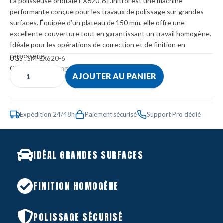
La polisseuse orbitale EX620-6 Dinitrol est une machine
performante conçue pour les travaux de polissage sur grandes
surfaces. Équipée d’un plateau de 150 mm, elle offre une
excellente couverture tout en garantissant un travail homogène.
Idéale pour les opérations de correction et de finition en
carrosserie.
UGS :
SM-EX620-6
Catégories :
Lustrage
,
Lustreuse
,
Para-peinture
AJOUTER AU PANIER
Expédition 24/48h
Paiement sécurisé
Support Pro dédié
IDÉAL GRANDES SURFACES
FINITION HOMOGÈNE
POLISSAGE SÉCURISÉ