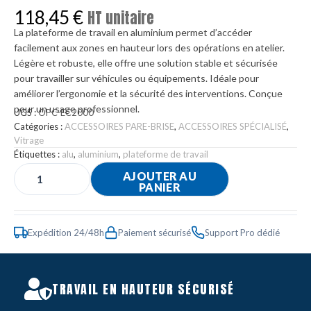
118,45
€
HT unitaire
La plateforme de travail en aluminium permet d’accéder
facilement aux zones en hauteur lors des opérations en atelier.
Légère et robuste, elle offre une solution stable et sécurisée
pour travailler sur véhicules ou équipements. Idéale pour
améliorer l’ergonomie et la sécurité des interventions. Conçue
pour un usage professionnel.
UGS :
OPC-EC2000
Catégories :
ACCESSOIRES PARE-BRISE
,
ACCESSOIRES SPÉCIALISÉ
,
Vitrage
Étiquettes :
alu
,
aluminium
,
plateforme de travail
AJOUTER AU
PANIER
Expédition 24/48h
Paiement sécurisé
Support Pro dédié
TRAVAIL EN HAUTEUR SÉCURISÉ