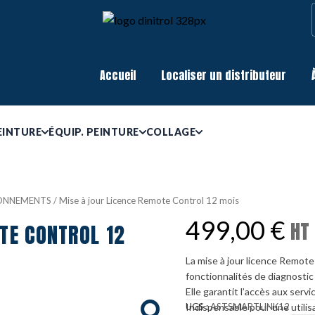
Accueil
Localiser un distributeur
EINTURE
ÉQUIP. PEINTURE
COLLAGE
BONNEMENTS
/ Mise à jour Licence Remote Control 12 mois
499,00
€
HT 
TE CONTROL 12
La mise à jour licence Remote
fonctionnalités de diagnostic 
Elle garantit l’accès aux serv
Indispensable pour une utili
UGS :
ASTSMARTLINK12