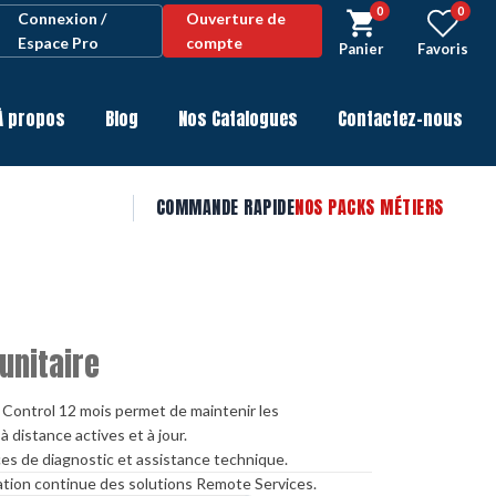
0
0
Connexion /
Ouverture de
Espace Pro
compte
Panier
Favoris
À propos
Blog
Nos Catalogues
Contactez-nous
COMMANDE RAPIDE
NOS PACKS MÉTIERS
unitaire
 Control 12 mois permet de maintenir les
à distance actives et à jour.
ices de diagnostic et assistance technique.
sation continue des solutions Remote Services.