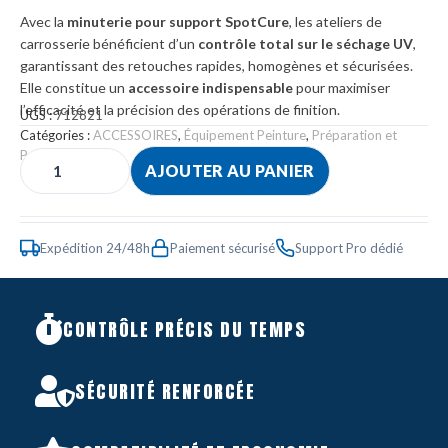
Avec la
minuterie pour support SpotCure
, les ateliers de
carrosserie bénéficient d’un
contrôle total sur le séchage UV
,
garantissant des retouches rapides, homogènes et sécurisées.
Elle constitue un
accessoire indispensable
pour maximiser
l’efficacité et la précision des opérations de finition.
UGS :
712821
Catégories :
ACCESSOIRES
,
Équipement Peinture
,
Préparation et
Polymérisation
AJOUTER AU PANIER
Expédition 24/48h
Paiement sécurisé
Support Pro dédié
CONTRÔLE PRÉCIS DU TEMPS
SÉCURITÉ RENFORCÉE