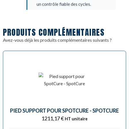
un contrôle fiable des cycles.
Conçue pour être compatibles avec les
supports SpotCure, la minuterie est facile à
PRODUITS COMPLÉMENTAIRES
installer et à utiliser. Elle s’intègre
Avez-vous déjà les produits complémentaires suivants ?
parfaitement à l’atelier, offrant une
manipulation simple et ergonomique, même
lors d’utilisations prolongées.
PIED SUPPORT POUR SPOTCURE - SPOTCURE
1211,17
€
HT unitaire