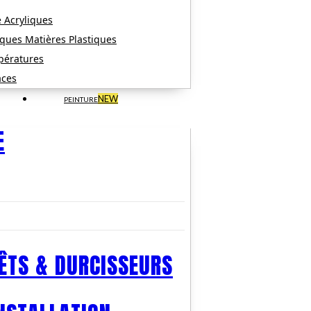
 Acryliques
ques Matières Plastiques
pératures
aces
NEW
PEINTURE
E
ÊTS & DURCISSEURS​