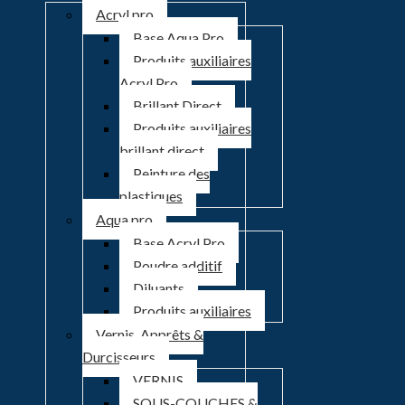
Acryl pro
Base Aqua Pro
Produits auxiliaires
Acryl Pro
Brillant Direct
Produits auxiliaires
brillant direct
Peinture des
plastiques
Aqua pro
Base Acryl Pro
Poudre additif
Diluants
Produits auxiliaires
Vernis, Apprêts &
Durcisseurs
VERNIS
SOUS-COUCHES &