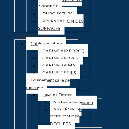
APPRETS
DURCISSEURS
PREPARATION DES
SURFACES
Équipement Peinture
Cabine peinture
CABINE AIR FORCE
CABINE E FORCE
CABINE PRIMA
CABINE TETRIS
Equipement salle de
mélange
Laveurs Dester
Système de Gestion
SYSTÈME DE
GESTION DES
DECHETS