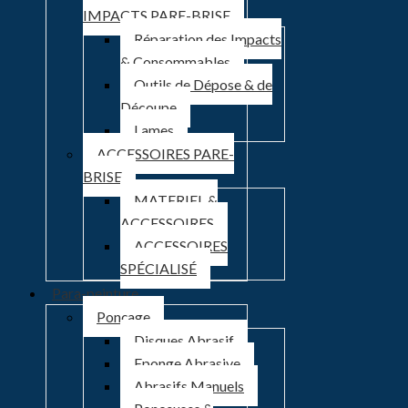
IMPACTS PARE-BRISE
Réparation des Impacts
& Consommables
Outils de Dépose & de
Découpe
Lames
ACCESSOIRES PARE-
BRISE
MATERIEL &
ACCESSOIRES
ACCESSOIRES
SPÉCIALISÉ
Para-peinture
Ponçage
Disques Abrasif
Eponge Abrasive
Abrasifs Manuels