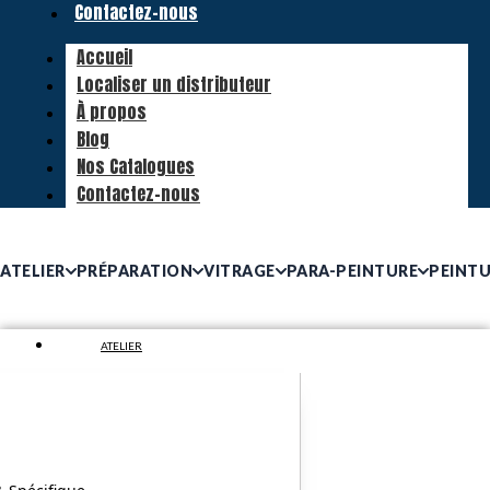
Contactez-nous
Accueil
Localiser un distributeur
À propos
Blog
Nos Catalogues
Contactez-nous
ATELIER
PRÉPARATION
VITRAGE
PARA-PEINTURE
PEINT
ATELIER