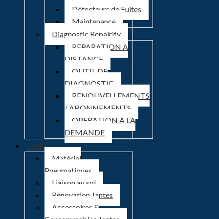
Détecteurs de Fuites
Maintenance
Diagnostic Repairify
REPARATION A
DISTANCE
OUTIL DE
DIAGNOSTIC
RENOUVELLEMENTS
/ ABONNEMENTS
OPERATION A LA
DEMANDE
Jantes
Matériel
Pneumatiques
Liaison au sol
Rénovation Jantes
Accessoires &