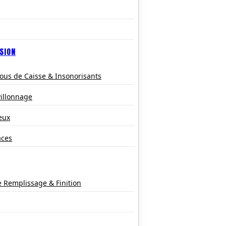
SION
ous de Caisse & Insonorisants
villonnage
eux
aces
e Remplissage & Finition