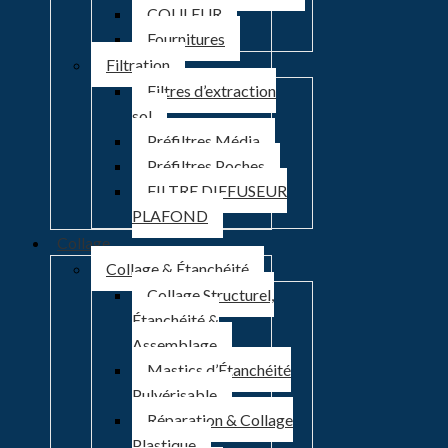
COULEUR
Fournitures
Filtration
Filtres d’extraction
sol
Préfiltres Média
Préfiltres Poches
FILTRE DIFFUSEUR
PLAFOND
Collage
Collage & Étanchéité
Collage Structurel,
Étanchéité &
Assemblage
Mastics d’Étanchéité
Pulvérisable
Réparation & Collage
Plastique