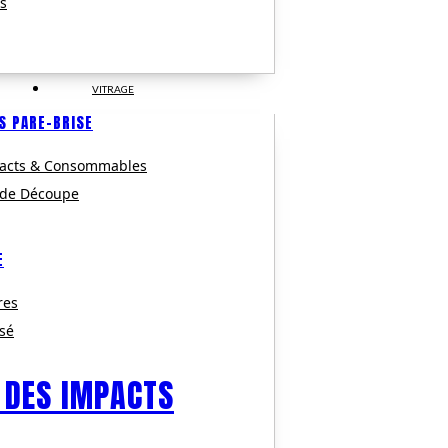
s
VITRAGE
S PARE-BRISE
pacts & Consommables
 de Découpe
E
res
isé
 DES IMPACTS