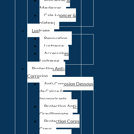
Ponceuses &
Meuleuses
Cale à poncer &
plateau
Lustrage
Renovation
Lustreuse
Accessoires
Lustreuse
Protection Anti-
Corrosion
Anti-Corrosion Dessous
de Caisse &
Insonorisants
Protection Anti-
Gravillonnage
Protection Corps
Creux