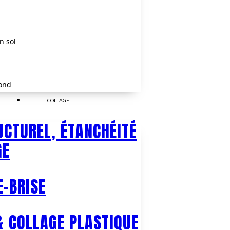
on sol
fond
COLLAGE
UCTUREL, ÉTANCHÉITÉ
GE
E-BRISE
& COLLAGE PLASTIQUE