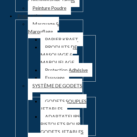
Consommables Jantes
Peinture Poudre
Préparation
Masquage &
Marouflage
PAPIER KRAFT
PRODUITS DE
MASQUAGE &
MAROUFLAGE
Protection Adhésive
Essuyage
SYSTÈME DE GODETS
GODETS SOUPLES
JETABLES
ADAPTATEURS
PISTOLETS POUR
GODETS JETABLES