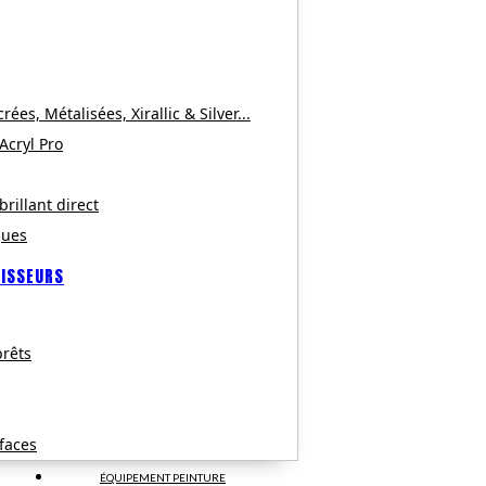
es, Métalisées, Xirallic & Silver...
 Acryl Pro
brillant direct
ques
CISSEURS
rêts
faces
ÉQUIPEMENT PEINTURE