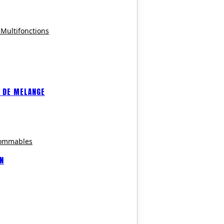
 Multifonctions
 DE MELANGE
sommables
ON