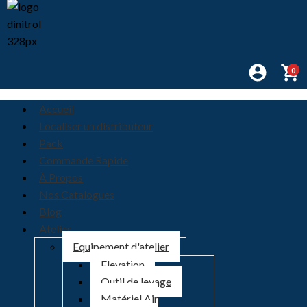
0
Accueil
Localiser un distributeur
Pack
Commande Rapide
À Propos
Nos Catalogues
Blog
Atelier
Equipement d'atelier
Elevation
Outil de levage
Matériel Air