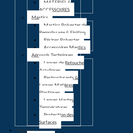
MATERIEL &
ACCESSOIRES
Mastics
Mastics Polyester de
Remplissage & Finition
Résines Polyester
Accessoires Mastics
Aérosols Techniques
Laques de Retouche
Acryliques
Restructurants &
Laques Matières
Plastiques
Laques Hautes
Températures
Protection des
Surfaces
Peinture