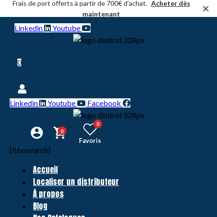
Frais de port offerts à partir de 700€ d'achat.
Acheter dès
maintenant
Linkedin
Youtube
0
Linkedin
Youtube
Facebook
0
0
Favoris
[fibosearch]
Accueil
Localiser un distributeur
À propos
Blog