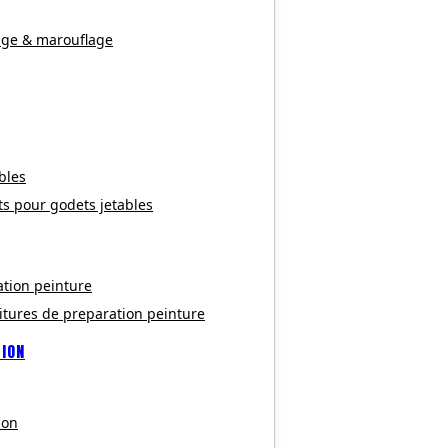
age & marouflage
bles
ts pour godets jetables
ation peinture
itures de preparation peinture
TION
ion