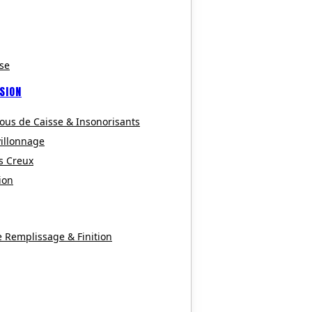
se
SION
ous de Caisse & Insonorisants
villonnage
s Creux
ion
e Remplissage & Finition