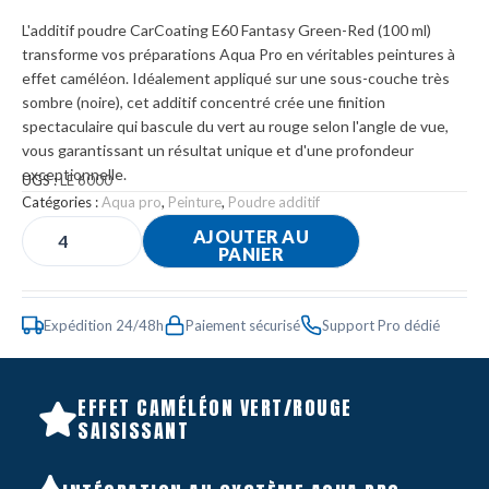
L'additif poudre CarCoating E60 Fantasy Green-Red (100 ml)
transforme vos préparations Aqua Pro en véritables peintures à
effet caméléon. Idéalement appliqué sur une sous-couche très
sombre (noire), cet additif concentré crée une finition
spectaculaire qui bascule du vert au rouge selon l'angle de vue,
vous garantissant un résultat unique et d'une profondeur
exceptionnelle.
UGS :
LE 6000
Catégories :
Aqua pro
,
Peinture
,
Poudre additif
AJOUTER AU
PANIER
Expédition 24/48h
Paiement sécurisé
Support Pro dédié
EFFET CAMÉLÉON VERT/ROUGE
SAISISSANT