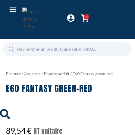
0
Peinture
/
Aqua pro
/
Poudre additif
/ E60 Fantasy green-red
E60 FANTASY GREEN-RED
89,54
€
HT unitaire