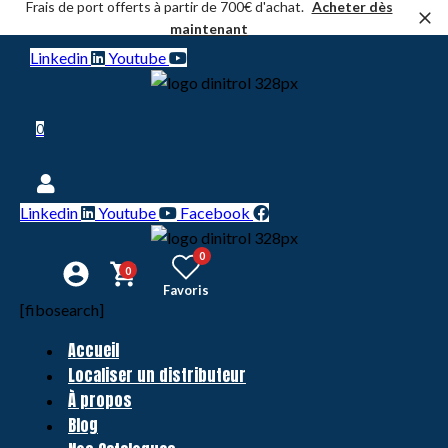
Frais de port offerts à partir de 700€ d'achat.
Acheter dès
maintenant
Linkedin
Youtube
0
Linkedin
Youtube
Facebook
0
0
Favoris
[fibosearch]
Accueil
Localiser un distributeur
À propos
Blog