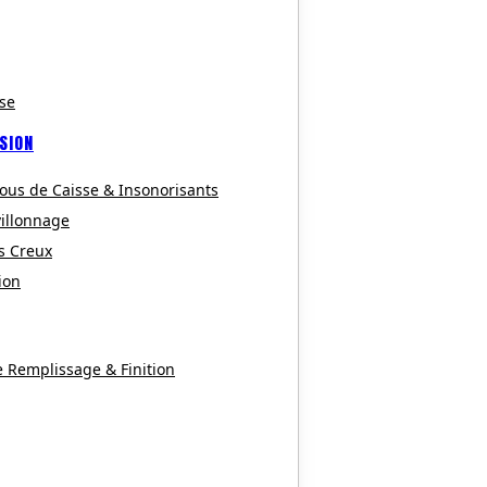
se
SION
ous de Caisse & Insonorisants
villonnage
s Creux
ion
e Remplissage & Finition