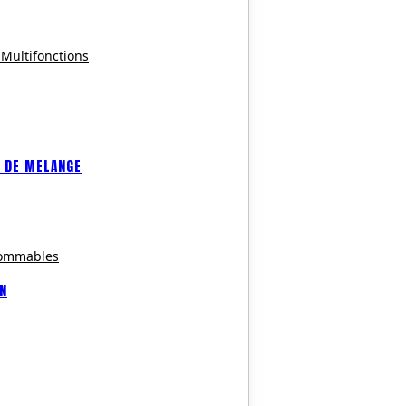
 Multifonctions
 DE MELANGE
sommables
ON