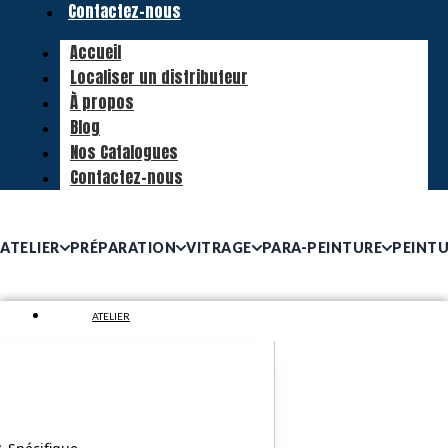
Contactez-nous
Accueil
Localiser un distributeur
À propos
Blog
Nos Catalogues
Contactez-nous
ATELIER
PRÉPARATION
VITRAGE
PARA-PEINTURE
PEINT
ATELIER