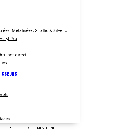
es, Métalisées, Xirallic & Silver...
 Acryl Pro
brillant direct
ques
CISSEURS
rêts
faces
ÉQUIPEMENT PEINTURE