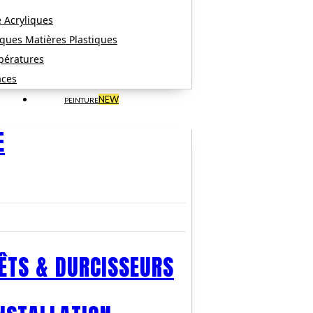
 Acryliques
ques Matières Plastiques
pératures
aces
NEW
PEINTURE
E
ÊTS & DURCISSEURS​