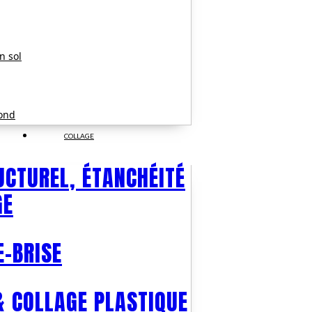
on sol
fond
COLLAGE
UCTUREL, ÉTANCHÉITÉ
GE
E-BRISE
& COLLAGE PLASTIQUE