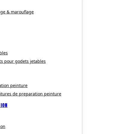
age & marouflage
bles
ts pour godets jetables
ation peinture
itures de preparation peinture
TION
ion