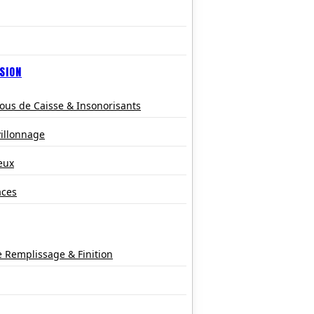
SION
ous de Caisse & Insonorisants
villonnage
eux
aces
e Remplissage & Finition