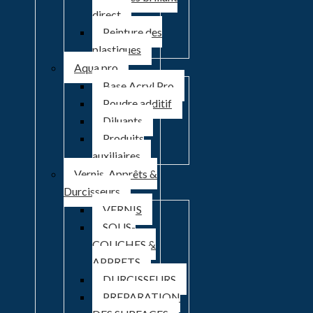
direct
Peinture des
plastiques
Aqua pro
Base Acryl Pro
Poudre additif
Diluants
Produits
auxiliaires
Vernis, Apprêts &
Durcisseurs
VERNIS
SOUS-
COUCHES &
APPRETS
DURCISSEURS
PREPARATION