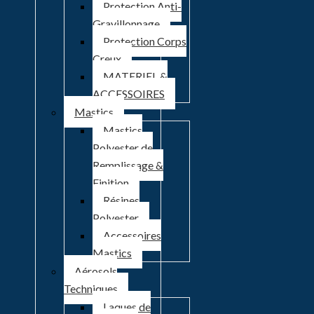
Protection Anti-
Gravillonnage
Protection Corps
Creux
MATERIEL &
ACCESSOIRES
Mastics
Mastics
Polyester de
Remplissage &
Finition
Résines
Polyester
Accessoires
Mastics
Aérosols
Techniques
Laques de