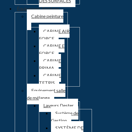
DES SURFACES
Équipement Peinture
Cabine peinture
CABINE AIR
FORCE
CABINE E
FORCE
CABINE
PRIMA
CABINE
TETRIS
Equipement salle
de mélange
Laveurs Dester
Système de
Gestion
SYSTÈME DE