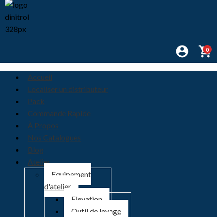
0
Accueil
Localiser un distributeur
Pack
Commande Rapide
À Propos
Nos Catalogues
Blog
Atelier
Equipement
d'atelier
Elevation
Outil de levage