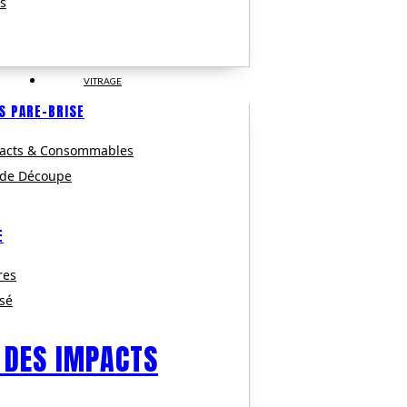
s
VITRAGE
S PARE-BRISE
pacts & Consommables
 de Découpe
E
res
isé
 DES IMPACTS