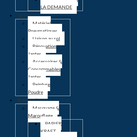
LA DEMANDE
Jantes
Matériel
Pneumatiques
Liaison au sol
Rénovation
Jantes
Accessoires &
Consommables
Jantes
Peinture
Poudre
Préparation
Masquage &
Marouflage
PAPIER
KRAFT