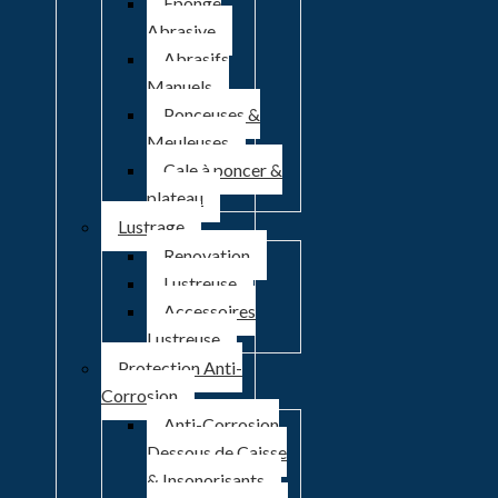
Eponge
Abrasive
Abrasifs
Manuels
Ponceuses &
Meuleuses
Cale à poncer &
plateau
Lustrage
Renovation
Lustreuse
Accessoires
Lustreuse
Protection Anti-
Corrosion
Anti-Corrosion
Dessous de Caisse
& Insonorisants