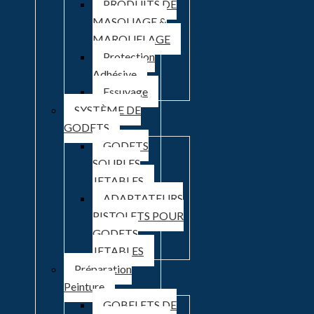
PRODUITS DE
MASQUAGE &
MAROUFLAGE
Protection
Adhésive
Essuyage
SYSTÈME DE
GODETS
GODETS
SOUPLES
JETABLES
ADAPTATEURS
PISTOLETS POUR
GODETS
JETABLES
Préparation
Peinture
GOBELETS DE