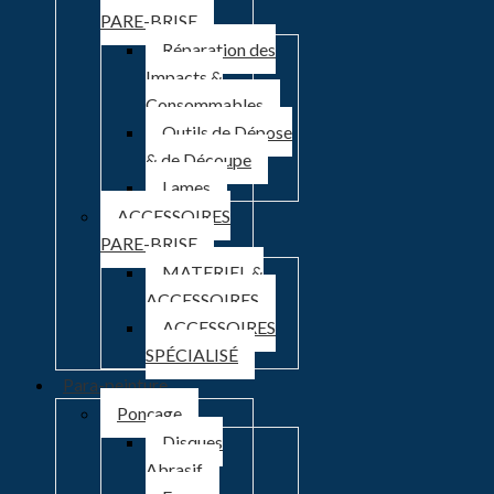
PARE-BRISE
Réparation des
Impacts &
Consommables
Outils de Dépose
& de Découpe
Lames
ACCESSOIRES
PARE-BRISE
MATERIEL &
ACCESSOIRES
ACCESSOIRES
SPÉCIALISÉ
Para-peinture
Ponçage
Disques
Abrasif