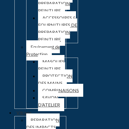
PREPARATION
PEINTURE
ACCESSOIRES &
FOURNITURES DE
PREPARATION
PEINTURE
Equipement de
Protection
MASQUES
PEINTURE
PROTECTION
DES MAINS
COMBINAISONS
SAVON
D’ATELIER
Vitrage
REPARATION
DES IMPACTS