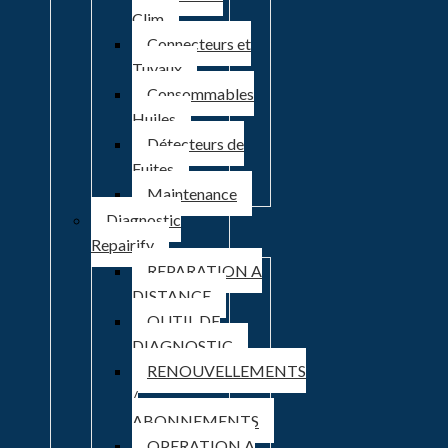
Clim
Connecteurs et
Tuyaux
Consommables
Huiles
Détecteurs de
Fuites
Maintenance
Diagnostic
Repairify
REPARATION A
DISTANCE
OUTIL DE
DIAGNOSTIC
RENOUVELLEMENTS
/
ABONNEMENTS
OPERATION A