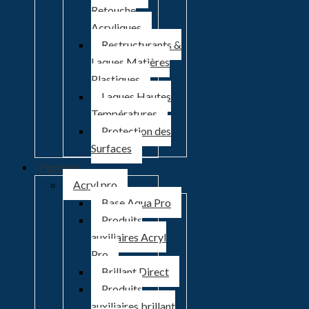
Retouche
Acryliques
Restructurants &
Laques Matières
Plastiques
Laques Hautes
Températures
Protection des
Surfaces
Peinture
Acryl pro
Base Aqua Pro
Produits
auxiliaires Acryl
Pro
Brillant Direct
Produits
auxiliaires brillant