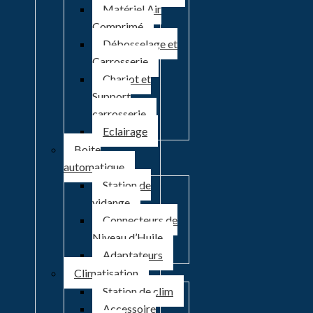
Matériel Air
Comprimé
Débosselage et
Carrosserie
Chariot et
Support
carrosserie
Eclairage
Boite
automatique
Station de
vidange
Connecteurs de
Niveau d’Huile
Adaptateurs
Climatisation
Station de clim
Accessoire