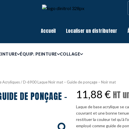
Accueil
Localiser un distributeur
EINTURE
ÉQUIP. PEINTURE
COLLAGE
e Acryliques
/ D-6900 Laque Noir mat – Guide de ponçage – Noir mat
11,88
€
HT u
GUIDE DE PONÇAGE -
Laque de base acrylique se ca
couvrant et une bonne tenue 
restituer la couleur tel qu'à l
employé comme guide de ponç