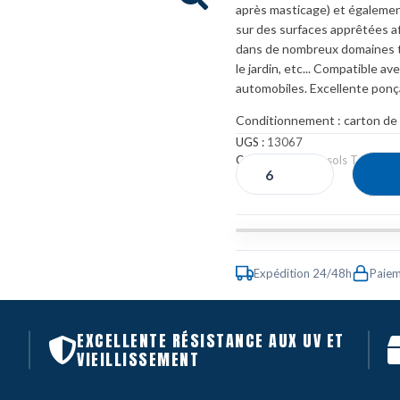
après masticage) et égalemen
sur des surfaces apprêtées afi
dans de nombreux domaines tels
le jardin, etc... Compatible 
automobiles. Excellente ponça
Conditionnement : carton de
UGS :
13067
Catégories :
Aérosols Techniqu
Expédition 24/48h
Paiem
EXCELLENTE RÉSISTANCE AUX UV ET
E
VIEILLISSEMENT