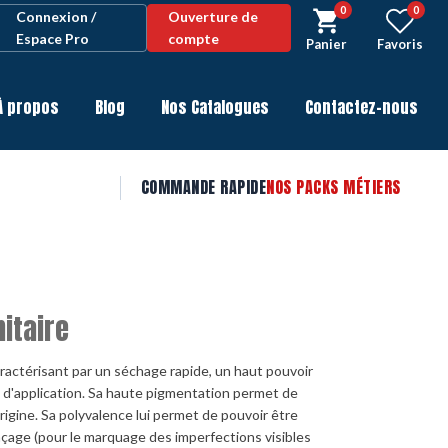
0
0
Connexion /
Ouverture de
Espace Pro
compte
Panier
Favoris
À propos
Blog
Nos Catalogues
Contactez-nous
COMMANDE RAPIDE
NOS PACKS MÉTIERS
nitaire
ractérisant par un séchage rapide, un haut pouvoir
d'application. Sa haute pigmentation permet de
'origine. Sa polyvalence lui permet de pouvoir être
age (pour le marquage des imperfections visibles