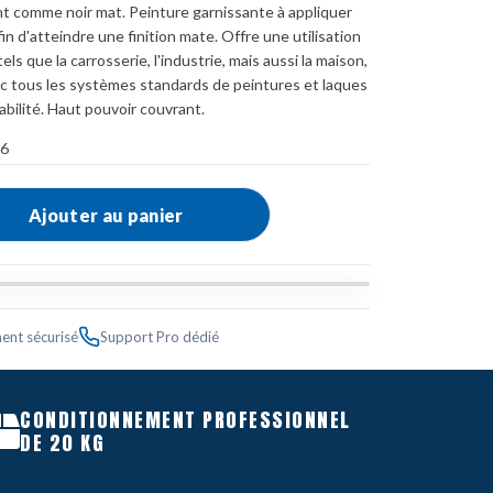
t comme noir mat. Peinture garnissante à appliquer
n d'atteindre une finition mate. Offre une utilisation
 que la carrosserie, l'industrie, mais aussi la maison,
avec tous les systèmes standards de peintures et laques
bilité. Haut pouvoir couvrant.
 6
es
,
Laques de Retouche Acryliques
Ajouter au panier
ent sécurisé
Support Pro dédié
CONDITIONNEMENT PROFESSIONNEL
DE 20 KG