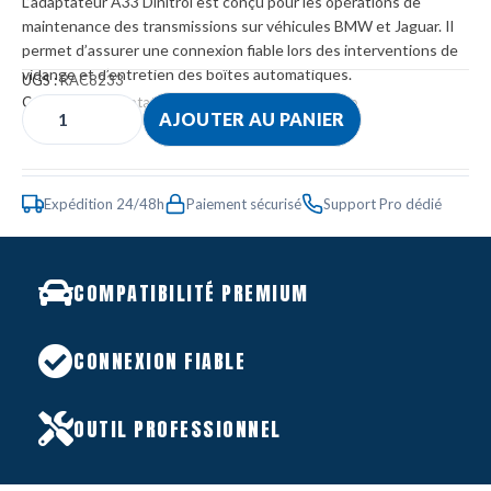
L’adaptateur A33 Dinitrol est conçu pour les opérations de
maintenance des transmissions sur véhicules BMW et Jaguar. Il
permet d’assurer une connexion fiable lors des interventions de
vidange et d’entretien des boîtes automatiques.
UGS :
RAC8233
Catégories :
Adaptateurs
,
Atelier
,
Boite automatique
AJOUTER AU PANIER
Expédition 24/48h
Paiement sécurisé
Support Pro dédié
COMPATIBILITÉ PREMIUM
CONNEXION FIABLE
OUTIL PROFESSIONNEL