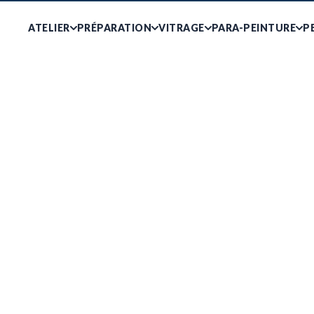
ATELIER
PRÉPARATION
VITRAGE
PARA-PEINTURE
P
FAQ