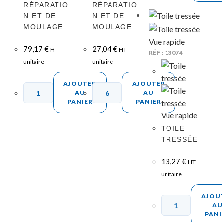
RÉPARATIO
RÉPARATIO
N ET DE
N ET DE
MOULAGE
MOULAGE
Vue rapide
79,17
€
27,04
€
HT
HT
RÉF : 13074
unitaire
unitaire
AJOUTER
AJOUTER
AU
AU
PANIER
PANIER
Vue rapide
TOILE
TRESSÉE
13,27
€
HT
unitaire
AJOU
A
PANI