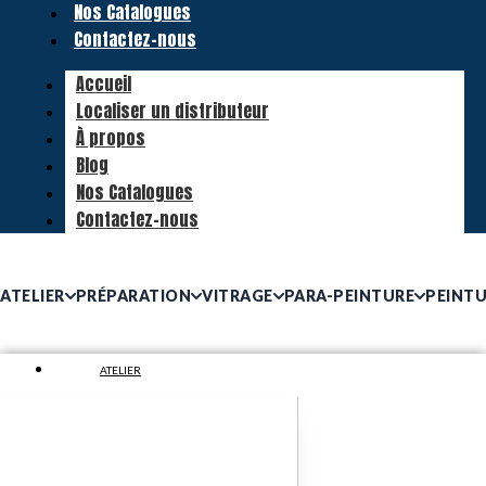
Nos Catalogues
Contactez-nous
Accueil
Localiser un distributeur
À propos
Blog
Nos Catalogues
Contactez-nous
ATELIER
PRÉPARATION
VITRAGE
PARA-PEINTURE
PEINT
ATELIER