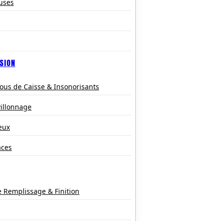
uses
SION
ous de Caisse & Insonorisants
villonnage
eux
aces
e Remplissage & Finition