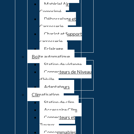
Matériel Air
Comprimé
Débosselage et
Carrosserie
Chariot et Support
carrosserie
Eclairage
Boite automatique
Station de vidange
Connecteurs de Niveau
d’Huile
Adaptateurs
Climatisation
Station de clim
Accessoire Clim
Connecteurs et
Tuyaux
Consommables