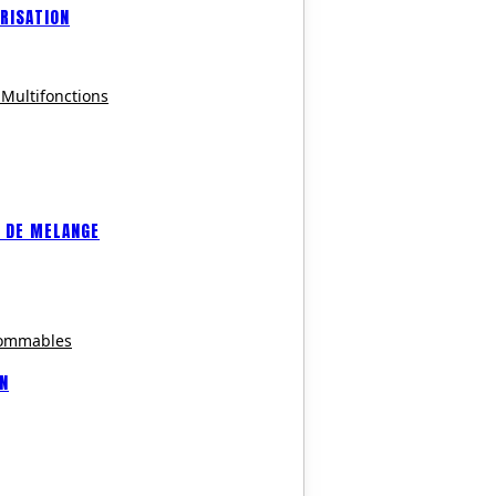
RISATION
 Multifonctions
 DE MELANGE
sommables
ON