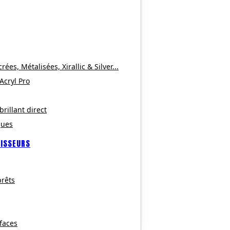
es, Métalisées, Xirallic & Silver...
 Acryl Pro
brillant direct
ques
CISSEURS
rêts
faces