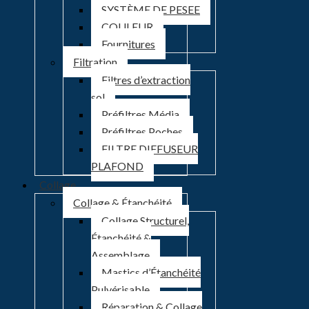
SYSTÈME DE PESEE
COULEUR
Fournitures
Filtration
Filtres d’extraction
sol
Préfiltres Média
Préfiltres Poches
FILTRE DIFFUSEUR
PLAFOND
Collage
Collage & Étanchéité
Collage Structurel,
Étanchéité &
Assemblage
Mastics d’Étanchéité
Pulvérisable
Réparation & Collage