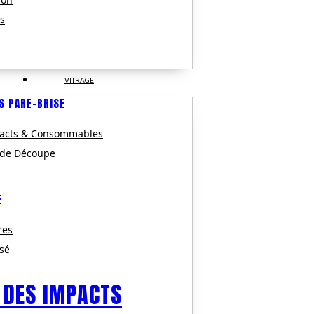
s
VITRAGE
S PARE-BRISE
pacts & Consommables
 de Découpe
E
res
isé
 DES IMPACTS