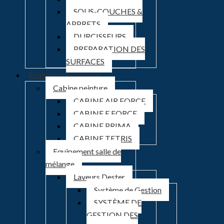
SOUS-COUCHES &
APPRETS
DURCISSEURS
PREPARATION DES
SURFACES
Équipement Peinture
Cabine peinture
CABINE AIR FORCE
CABINE E FORCE
CABINE PRIMA
CABINE TETRIS
Equipement salle de
mélange
Laveurs Dester
Système de Gestion
SYSTÈME DE
GESTION DES