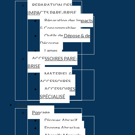
REPARATION DES
IMPACTS PARE-BRISE
Réparation des Impacts
& Consommables
Outils de Dépose & de
Découpe
Lames
ACCESSOIRES PARE-
BRISE
MATERIEL &
ACCESSOIRES
ACCESSOIRES
SPÉCIALISÉ
Para-peinture
Ponçage
Disques Abrasif
Eponge Abrasive