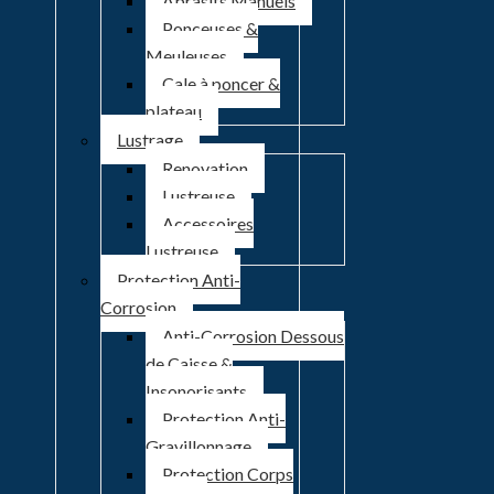
Abrasifs Manuels
Ponceuses &
Meuleuses
Cale à poncer &
plateau
Lustrage
Renovation
Lustreuse
Accessoires
Lustreuse
Protection Anti-
Corrosion
Anti-Corrosion Dessous
de Caisse &
Insonorisants
Protection Anti-
Gravillonnage
Protection Corps