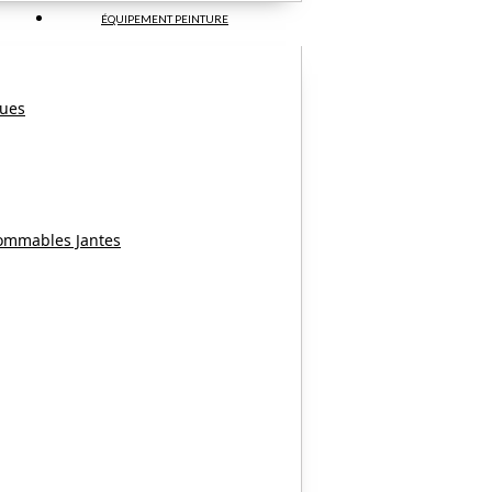
ÉQUIPEMENT PEINTURE
ques
ommables Jantes