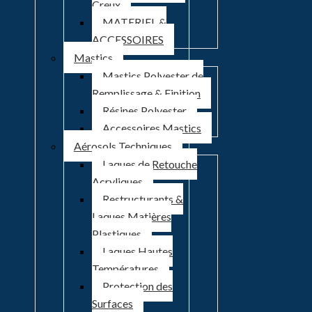
Creux
MATERIEL &
ACCESSOIRES
Mastics
Mastics Polyester de
Remplissage & Finition
Résines Polyester
Accessoires Mastics
Aérosols Techniques
Laques de Retouche
Acryliques
Restructurants &
Laques Matières
Plastiques
Laques Hautes
Températures
Protection des
Surfaces