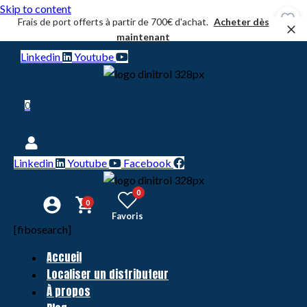
Skip to content
Frais de port offerts à partir de 700€ d'achat.
Acheter dès
maintenant
Linkedin
Youtube
0
Linkedin
Youtube
Facebook
0
0
Favoris
[fibosearch]
Accueil
Localiser un distributeur
À propos