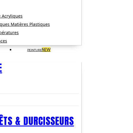
 Acryliques
ques Matières Plastiques
pératures
aces
NEW
PEINTURE
E
ÊTS & DURCISSEURS​