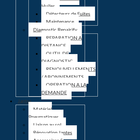
Huiles
Détecteurs de Fuites
Maintenance
Diagnostic Repairify
REPARATION A
DISTANCE
OUTIL DE
DIAGNOSTIC
RENOUVELLEMENTS
/ ABONNEMENTS
OPERATION A LA
DEMANDE
Jantes
Matériel
Pneumatiques
Liaison au sol
Rénovation Jantes