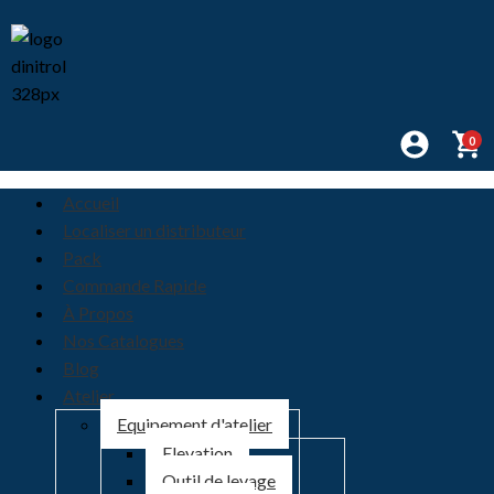
0
Accueil
Localiser un distributeur
Pack
Commande Rapide
À Propos
Nos Catalogues
Blog
Atelier
Equipement d'atelier
Elevation
Outil de levage