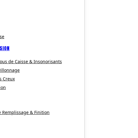
se
SION
ous de Caisse & Insonorisants
villonnage
s Creux
ion
e Remplissage & Finition