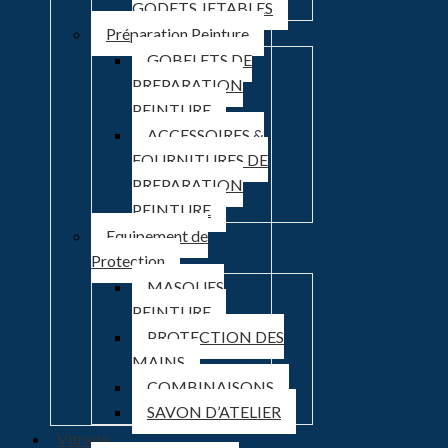
GODETS JETABLES
Préparation Peinture
GOBELETS DE
PREPARATION
PEINTURE
ACCESSOIRES &
FOURNITURES DE
PREPARATION
PEINTURE
Equipement de
Protection
MASQUES
PEINTURE
PROTECTION DES
MAINS
COMBINAISONS
SAVON D’ATELIER
Vitrage