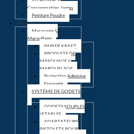
Accessoires &
Consommables Jantes
Peinture Poudre
Préparation
Masquage &
Marouflage
PAPIER KRAFT
PRODUITS DE
MASQUAGE &
MAROUFLAGE
Protection Adhésive
Essuyage
SYSTÈME DE GODETS
GODETS SOUPLES
JETABLES
ADAPTATEURS
PISTOLETS POUR