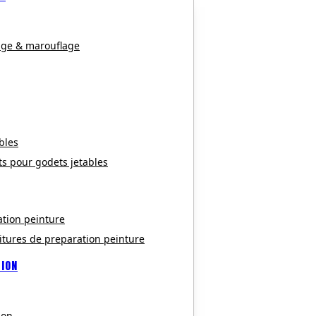
age & marouflage
bles
ts pour godets jetables
ation peinture
itures de preparation peinture
TION
ion