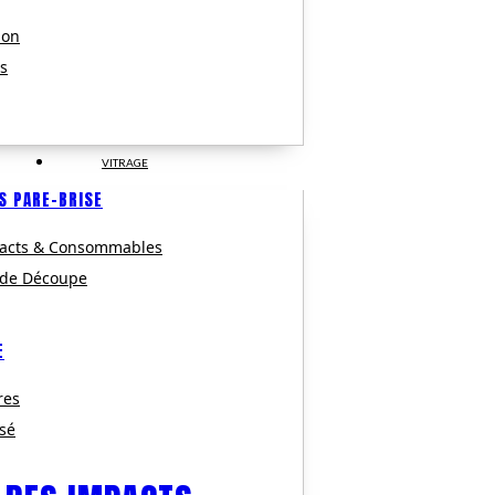
ion
s
VITRAGE
S PARE-BRISE
pacts & Consommables
 de Découpe
E
res
isé