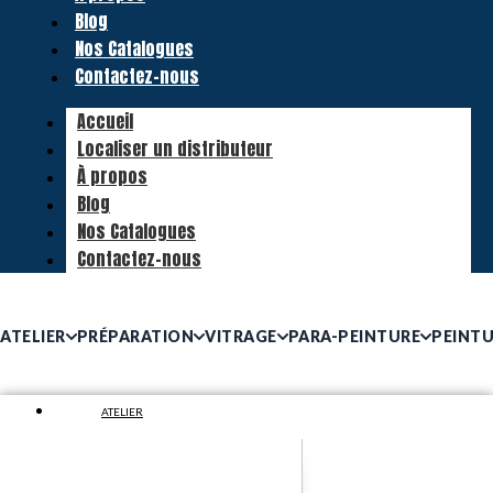
Blog
Nos Catalogues
Contactez-nous
Accueil
Localiser un distributeur
À propos
Blog
Nos Catalogues
Contactez-nous
ATELIER
PRÉPARATION
VITRAGE
PARA-PEINTURE
PEINT
ATELIER