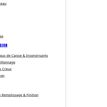
teau
se
SION
ous de Caisse & Insonorisants
villonnage
s Creux
ion
e Remplissage & Finition