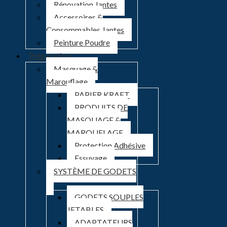
Rénovation Jantes
Accessoires &
Consommables Jantes
Peinture Poudre
Préparation
Masquage &
Marouflage
PAPIER KRAFT
PRODUITS DE
MASQUAGE &
MAROUFLAGE
Protection Adhésive
Essuyage
SYSTÈME DE GODETS
GODETS SOUPLES
JETABLES
ADAPTATEURS