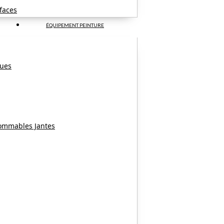
faces
ÉQUIPEMENT PEINTURE
ques
ommables Jantes