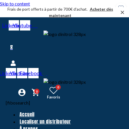
Skip to content
Frais de port offerts à partir de 700€ d'achat.
Acheter dès
maintenant
Linkedin
Youtube
0
Linkedin
Youtube
Facebook
0
0
Favoris
[fibosearch]
Accueil
Localiser un distributeur
À propos