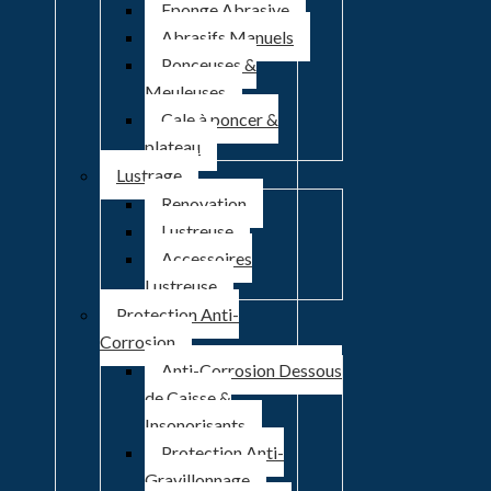
Eponge Abrasive
Abrasifs Manuels
Ponceuses &
Meuleuses
Cale à poncer &
plateau
Lustrage
Renovation
Lustreuse
Accessoires
Lustreuse
Protection Anti-
Corrosion
Anti-Corrosion Dessous
de Caisse &
Insonorisants
Protection Anti-
Gravillonnage