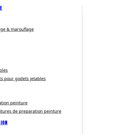
E
age & marouflage
bles
ts pour godets jetables
ation peinture
itures de preparation peinture
TION