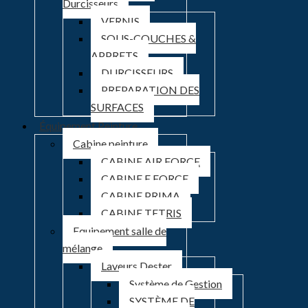
Durcisseurs
VERNIS
SOUS-COUCHES &
APPRETS
DURCISSEURS
PREPARATION DES
SURFACES
Équipement Peinture
Cabine peinture
CABINE AIR FORCE
CABINE E FORCE
CABINE PRIMA
CABINE TETRIS
Equipement salle de
mélange
Laveurs Dester
Système de Gestion
SYSTÈME DE