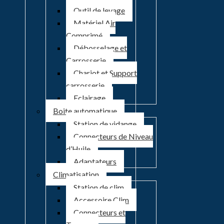
Outil de levage
Matériel Air
Comprimé
Débosselage et
Carrosserie
Chariot et Support
carrosserie
Eclairage
Boite automatique
Station de vidange
Connecteurs de Niveau
d’Huile
Adaptateurs
Climatisation
Station de clim
Accessoire Clim
Connecteurs et