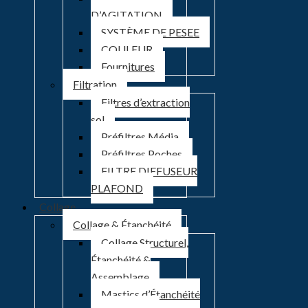
D’AGITATION
SYSTÈME DE PESEE
COULEUR
Fournitures
Filtration
Filtres d’extraction
sol
Préfiltres Média
Préfiltres Poches
FILTRE DIFFUSEUR
PLAFOND
Collage
Collage & Étanchéité
Collage Structurel,
Étanchéité &
Assemblage
Mastics d’Étanchéité