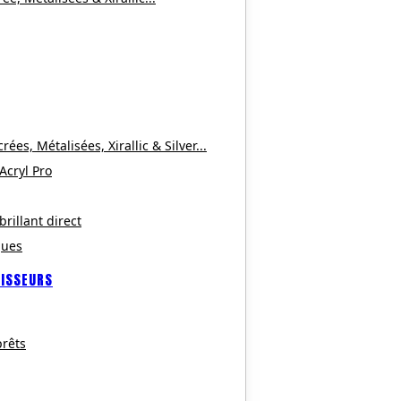
es, Métalisées, Xirallic & Silver...
 Acryl Pro
brillant direct
ques
CISSEURS
rêts