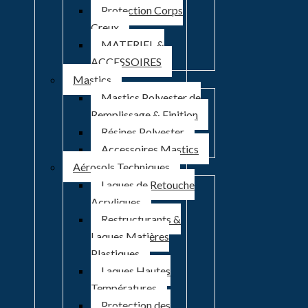
Protection Corps
Creux
MATERIEL &
ACCESSOIRES
Mastics
Mastics Polyester de
Remplissage & Finition
Résines Polyester
Accessoires Mastics
Aérosols Techniques
Laques de Retouche
Acryliques
Restructurants &
Laques Matières
Plastiques
Laques Hautes
Températures
Protection des