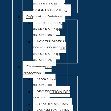
PISTOLETS POUR
GODETS JETABLES
Préparation Peinture
GOBELETS DE
PREPARATION
PEINTURE
ACCESSOIRES &
FOURNITURES DE
PREPARATION
PEINTURE
Equipement de
Protection
MASQUES
PEINTURE
PROTECTION DES
MAINS
COMBINAISONS
SAVON D’ATELIER