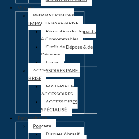
Vitrage
REPARATION DES
IMPACTS PARE-BRISE
Réparation des Impacts
& Consommables
Outils de Dépose & de
Découpe
Lames
ACCESSOIRES PARE-
BRISE
MATERIEL &
ACCESSOIRES
ACCESSOIRES
SPÉCIALISÉ
Para-peinture
Ponçage
Disques Abrasif