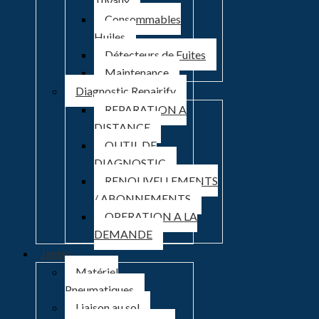
Tuyaux
Consommables
Huiles
Détecteurs de Fuites
Maintenance
Diagnostic Repairify
REPARATION A
DISTANCE
OUTIL DE
DIAGNOSTIC
RENOUVELLEMENTS
/ ABONNEMENTS
OPERATION A LA
DEMANDE
Jantes
Matériel
Pneumatiques
Liaison au sol