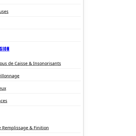
uses
SION
ous de Caisse & Insonorisants
villonnage
eux
aces
e Remplissage & Finition