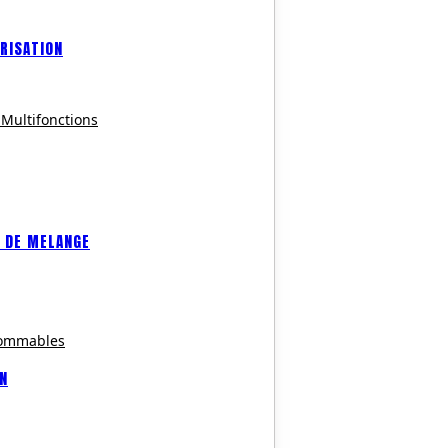
RISATION
 Multifonctions
 DE MELANGE
sommables
ON