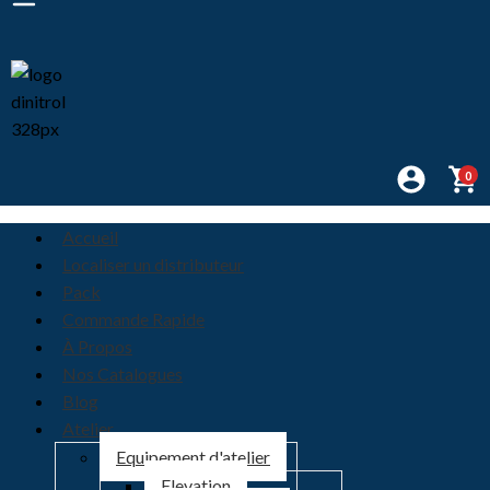
0
Accueil
Localiser un distributeur
Pack
Commande Rapide
À Propos
Nos Catalogues
Blog
Atelier
Equipement d'atelier
Elevation