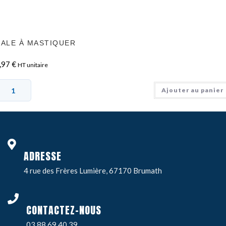
ALE À MASTIQUER
,97
€
HT unitaire
Ajouter au panier
ADRESSE
4 rue des Frères Lumière, 67170 Brumath
CONTACTEZ-NOUS
03 88 69 40 39